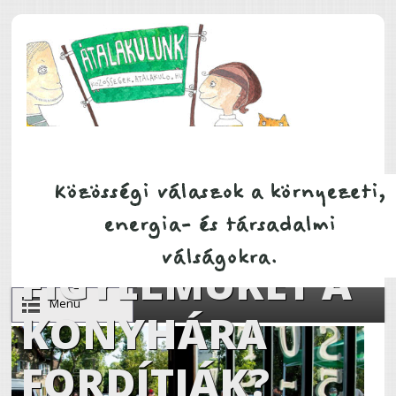
Ugrás a tartalomra
MILYEN, HA A
HELYI ZÖLDEK
FIGYELMÜKET A
Menu
KONYHÁRA
FORDÍTJÁK?