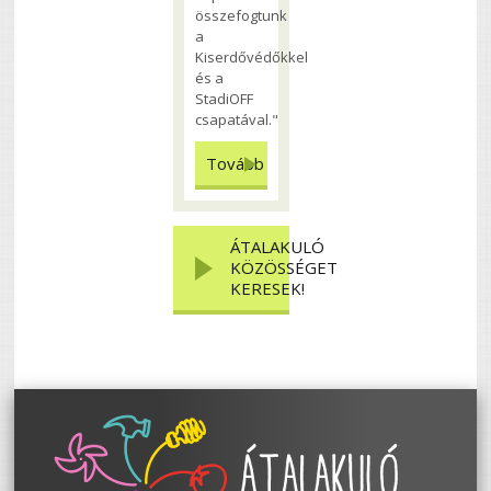
összefogtunk
a
Kiserdővédőkkel
és a
StadiOFF
csapatával."
Tovább
ÁTALAKULÓ
KÖZÖSSÉGET
KERESEK!