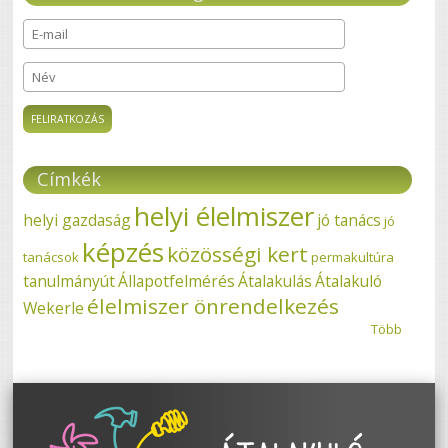
E-mail
*
Név
Címkék
helyi élelmiszer
helyi gazdaság
jó tanács
jó
képzés
közösségi kert
tanácsok
permakultúra
tanulmányút
Állapotfelmérés
Átalakulás
Átalakuló
élelmiszer önrendelkezés
Wekerle
Több