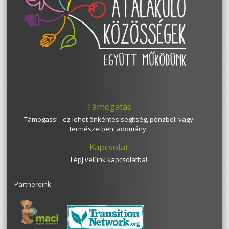
Támogatás
Támogass! - ez lehet önkéntes segítség, pénzbeli vagy
természetbeni adomány.
Kapcsolat
Lépj velünk kapcsolatba!
Partnereink: