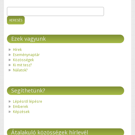
Keresés
Keresés űrlap
Ezek vagyunk
Hírek
Eseménynaptár
Közösségek
Ki mit tesz?
Nálatok?
Segíthetünk?
Lépésről lépésre
Emberek
Képzések
Átalakuló közösségek hírlevél