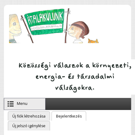
Ugrás a tartalomra
Menu
Új fiók létrehozása
Bejelentkezés
(aktív fül)
Elsődleges fülek
Új jelszó igénylése