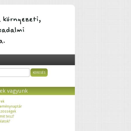
ÁTALAKULÓ KÖZÖSSÉGEK
sés
resés űrlap
ek vagyunk
rek
eménynaptár
zösségek
 mit tesz?
latok?