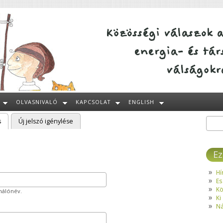
OLVASNIVALÓ
KAPCSOLAT
ENGLISH
s
(aktív fül)
Új jelszó igénylése
Kere
Ke
Ez
Hí
Es
Kö
ználónév.
Ki
Ná