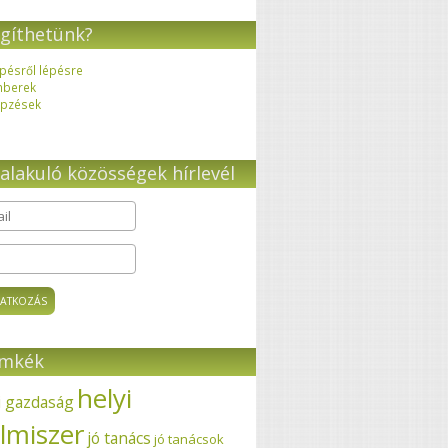
gíthetünk?
pésről lépésre
mberek
pzések
alakuló közösségek hírlevél
il
*
ímkék
helyi
i gazdaság
elmiszer
jó tanács
jó tanácsok