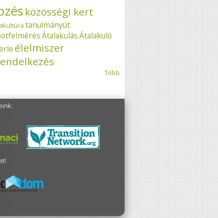
pzés
közösségi kert
tanulmányút
akultúra
potfelmérés
Átalakulás
Átalakuló
élelmiszer
erle
endelkezés
Több
eink:
t!