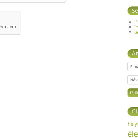
Se
Lé
E
Ké
Át
E-ma
Név
C
hely
él