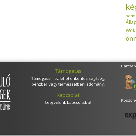
ké
perm
Álla
Wek
önr
Partner
Támogatás
Támogass! - ez lehet önkéntes segítség,
pénzbeli vagy természetbeni adomány.
Kapcsolat
Köszöne
Lépj velünk kapcsolatba!