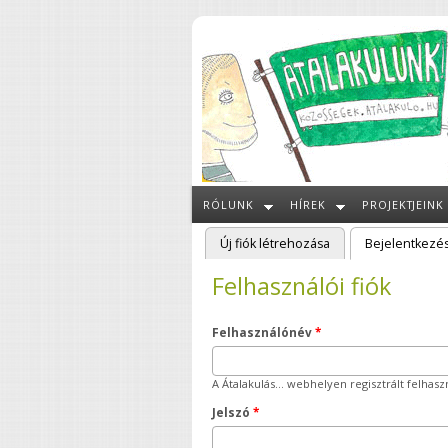
Ugrás a tartalomra
RÓLUNK
HÍREK
PROJEKTJEINK
Új fiók létrehozása
Bejelentkezé
Elsődleges fülek
Felhasználói fiók
Felhasználónév
*
A Átalakulás... webhelyen regisztrált felhas
Jelszó
*