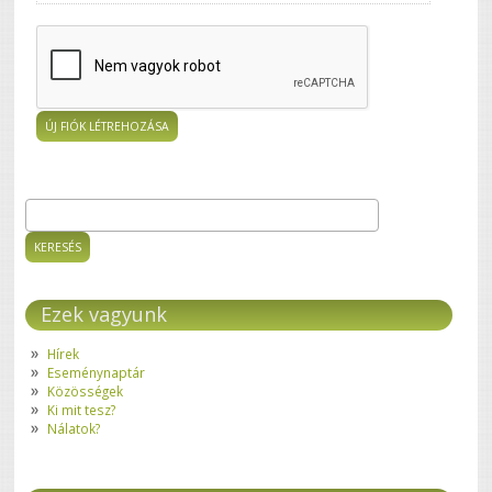
Keresés
Keresés űrlap
Ezek vagyunk
Hírek
Eseménynaptár
Közösségek
Ki mit tesz?
Nálatok?