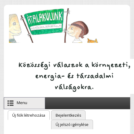
Ugrás a tartalomra
Menu
Új fiók létrehozása
(aktív fül)
Bejelentkezés
Elsődleges fülek
Új jelszó igénylése