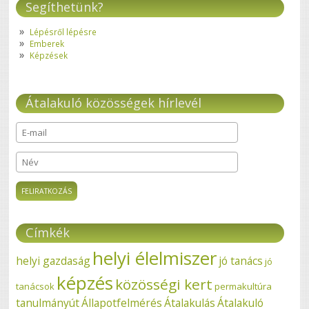
Segíthetünk?
Lépésről lépésre
Emberek
Képzések
Átalakuló közösségek hírlevél
E-mail
*
Név
Címkék
helyi élelmiszer
helyi gazdaság
jó tanács
jó
képzés
közösségi kert
tanácsok
permakultúra
tanulmányút
Állapotfelmérés
Átalakulás
Átalakuló