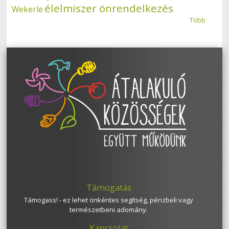
élelmiszer önrendelkezés
Wekerle
Több
Támogatás
Támogass! - ez lehet önkéntes segítség, pénzbeli vagy
természetbeni adomány.
Kapcsolat