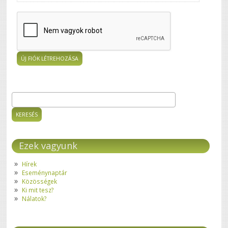
Keresés
Keresés űrlap
Ezek vagyunk
Hírek
Eseménynaptár
Közösségek
Ki mit tesz?
Nálatok?