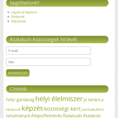
Segíthetünk?
Lépésről lépésre
Emberek
Képzések
Átalakuló közösségek hírlevél
E-mail
*
Név
Címkék
helyi élelmiszer
helyi gazdaság
jó tanács
jó
képzés
közösségi kert
tanácsok
permakultúra
tanulmányút
Állapotfelmérés
Átalakulás
Átalakuló