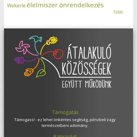
élelmiszer önrendelkezés
Wekerle
Több
Támogatás
Támogass! - ez lehet önkéntes segítség, pénzbeli vagy
természetbeni adomány.
Kapcsolat