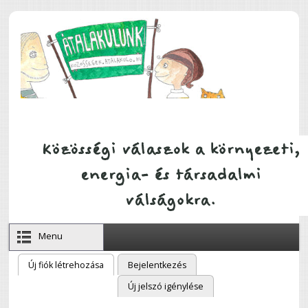
Ugrás a tartalomra
Menu
Új fiók létrehozása
(aktív fül)
Bejelentkezés
Elsődleges fülek
Új jelszó igénylése