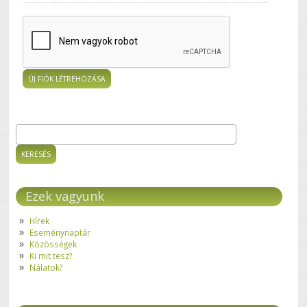
Keresés
Keresés űrlap
Ezek vagyunk
Hírek
Eseménynaptár
Közösségek
Ki mit tesz?
Nálatok?