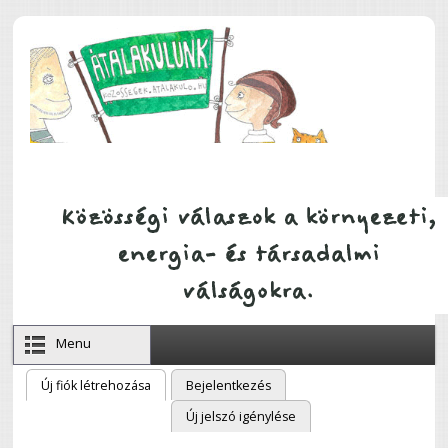
Ugrás a tartalomra
Menu
Új fiók létrehozása
(aktív fül)
Bejelentkezés
Elsődleges fülek
Új jelszó igénylése