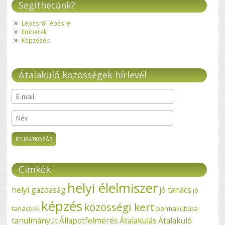
Segíthetünk?
Lépésről lépésre
Emberek
Képzések
Átalakuló közösségek hírlevél
E-mail
*
Név
Címkék
helyi élelmiszer
helyi gazdaság
jó tanács
jó
képzés
közösségi kert
tanácsok
permakultúra
tanulmányút
Állapotfelmérés
Átalakulás
Átalakuló