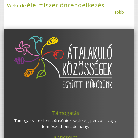
élelmiszer önrendelkezés
Wekerle
Több
Támogatás
Támogass! - ez lehet önkéntes segítség, pénzbeli vagy
természetbeni adomány.
Kapcsolat