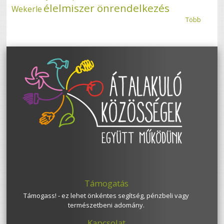
élelmiszer önrendelkezés
Wekerle
Több
Támogatás
Támogass! - ez lehet önkéntes segítség, pénzbeli vagy
természetbeni adomány.
Kapcsolat