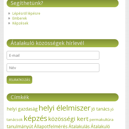
Segíthetünk?
Lépésről lépésre
Emberek
Képzések
Átalakuló közösségek hírlevél
E-mail
*
Név
Címkék
helyi élelmiszer
helyi gazdaság
jó tanács
jó
képzés
közösségi kert
tanácsok
permakultúra
tanulmányút
Állapotfelmérés
Átalakulás
Átalakuló