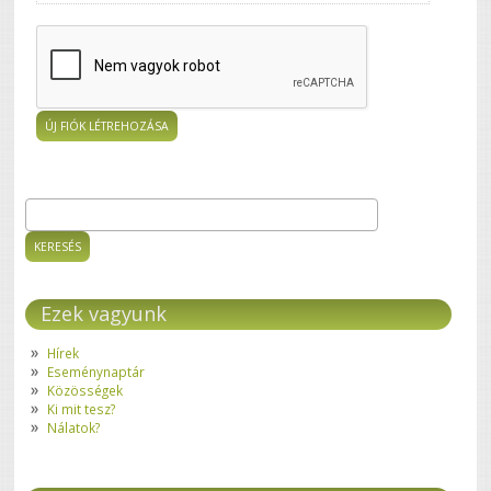
Keresés
Keresés űrlap
Ezek vagyunk
Hírek
Eseménynaptár
Közösségek
Ki mit tesz?
Nálatok?