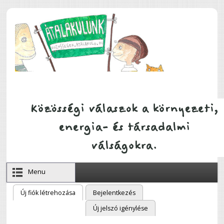
Ugrás a tartalomra
Menu
Új fiók létrehozása
(aktív fül)
Bejelentkezés
Elsődleges fülek
Új jelszó igénylése