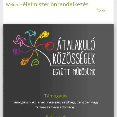
élelmiszer önrendelkezés
Wekerle
Több
Támogatás
Támogass! - ez lehet önkéntes segítség, pénzbeli vagy
természetbeni adomány.
Kapcsolat