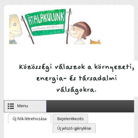
Ugrás a tartalomra
Menu
Új fiók létrehozása
(aktív fül)
Bejelentkezés
Elsődleges fülek
Új jelszó igénylése