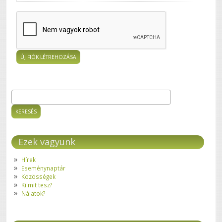
Keresés
Keresés űrlap
Ezek vagyunk
Hírek
Eseménynaptár
Közösségek
Ki mit tesz?
Nálatok?