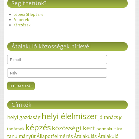
Segíthetünk?
Lépésről lépésre
Emberek
Képzések
Átalakuló közösségek hírlevél
E-mail
*
Név
Címkék
helyi élelmiszer
helyi gazdaság
jó tanács
jó
képzés
közösségi kert
tanácsok
permakultúra
tanulmányút
Állapotfelmérés
Átalakulás
Átalakuló