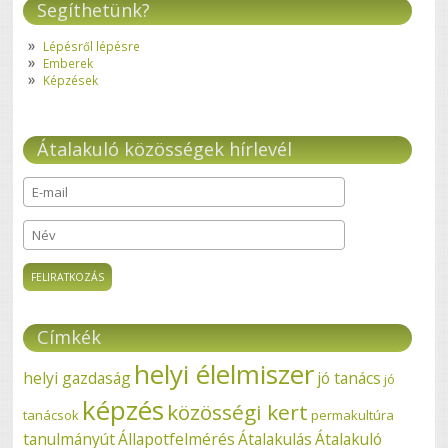
Segíthetünk?
Lépésről lépésre
Emberek
Képzések
Átalakuló közösségek hírlevél
E-mail
*
Név
Címkék
helyi élelmiszer
helyi gazdaság
jó tanács
jó
képzés
közösségi kert
tanácsok
permakultúra
tanulmányút
Állapotfelmérés
Átalakulás
Átalakuló