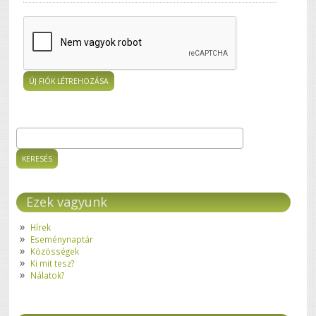
Keresés
Keresés űrlap
Ezek vagyunk
Hírek
Eseménynaptár
Közösségek
Ki mit tesz?
Nálatok?