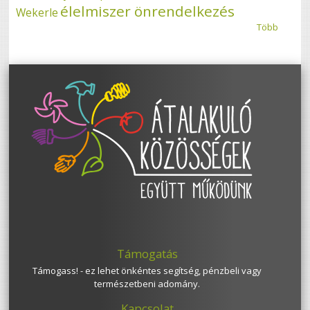
élelmiszer önrendelkezés
Wekerle
Több
Támogatás
Támogass! - ez lehet önkéntes segítség, pénzbeli vagy
természetbeni adomány.
Kapcsolat