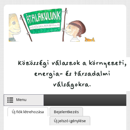
Ugrás a tartalomra
Menu
Új fiók létrehozása
(aktív fül)
Bejelentkezés
Elsődleges fülek
Új jelszó igénylése