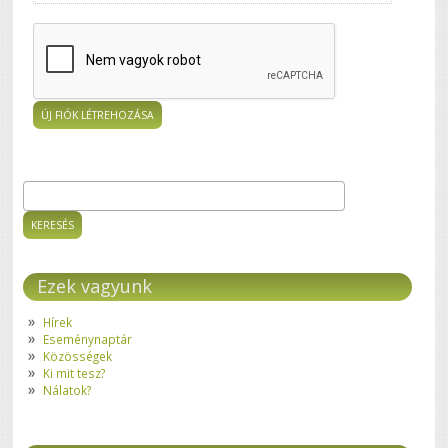
Keresés
Keresés űrlap
Ezek vagyunk
Hírek
Eseménynaptár
Közösségek
Ki mit tesz?
Nálatok?