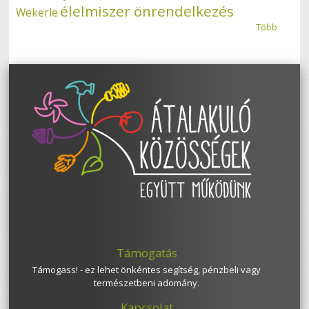
élelmiszer önrendelkezés
Wekerle
Több
Támogatás
Támogass! - ez lehet önkéntes segítség, pénzbeli vagy
természetbeni adomány.
Kapcsolat