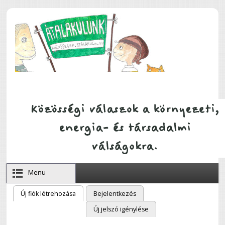
Ugrás a tartalomra
Menu
Új fiók létrehozása
(aktív fül)
Bejelentkezés
Elsődleges fülek
Új jelszó igénylése