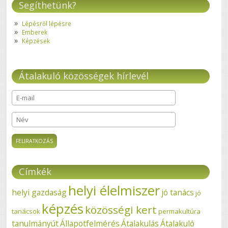
Segíthetünk?
Lépésről lépésre
Emberek
Képzések
Átalakuló közösségek hírlevél
E-mail
*
Név
Címkék
helyi élelmiszer
helyi gazdaság
jó tanács
jó
képzés
közösségi kert
tanácsok
permakultúra
tanulmányút
Állapotfelmérés
Átalakulás
Átalakuló