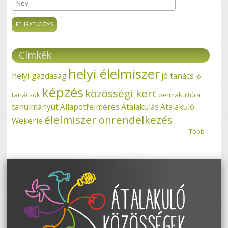
Név
Címkék
helyi élelmiszer
helyi gazdaság
jó tanács
jó
képzés
közösségi kert
tanácsok
permakultúra
tanulmányút
Állapotfelmérés
Átalakulás
Átalakuló
élelmiszer önrendelkezés
Wekerle
Több