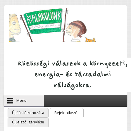
Ugrás a tartalomra
Menu
Új fiók létrehozása
Bejelentkezés
(aktív fül)
Elsődleges fülek
Új jelszó igénylése