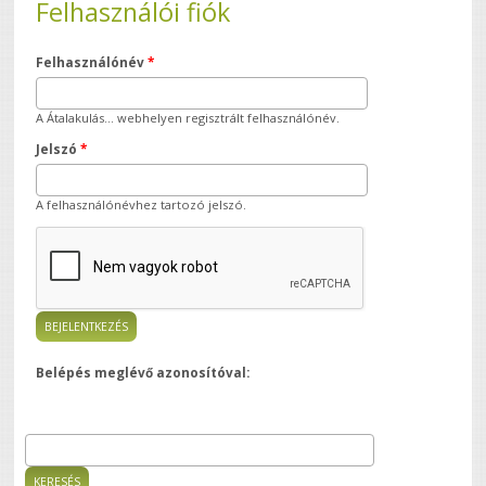
Felhasználói fiók
Felhasználónév
*
A Átalakulás... webhelyen regisztrált felhasználónév.
Jelszó
*
A felhasználónévhez tartozó jelszó.
Belépés meglévő azonosítóval:
Keresés
Keresés űrlap