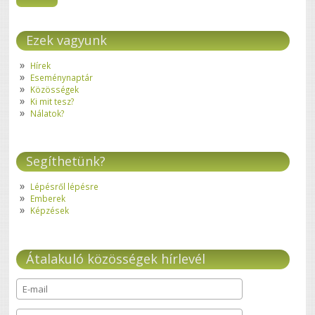
Ezek vagyunk
Hírek
Eseménynaptár
Közösségek
Ki mit tesz?
Nálatok?
Segíthetünk?
Lépésről lépésre
Emberek
Képzések
Átalakuló közösségek hírlevél
E-mail
*