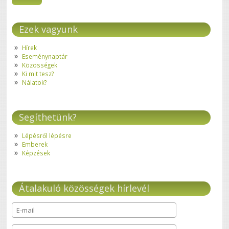
Ezek vagyunk
Hírek
Eseménynaptár
Közösségek
Ki mit tesz?
Nálatok?
Segíthetünk?
Lépésről lépésre
Emberek
Képzések
Átalakuló közösségek hírlevél
E-mail
*