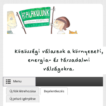
Ugrás a tartalomra
Menu
Új fiók létrehozása
Bejelentkezés
(aktív fül)
Elsődleges fülek
Új jelszó igénylése