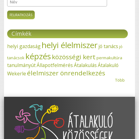
Név
Címkék
helyi élelmiszer
helyi gazdaság
jó tanács
jó
képzés
közösségi kert
tanácsok
permakultúra
tanulmányút
Állapotfelmérés
Átalakulás
Átalakuló
élelmiszer önrendelkezés
Wekerle
Több