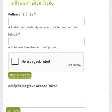
Felhasználói fiók
Felhasználónév
*
A Átalakulás... webhelyen regisztrált felhasználónév.
Jelszó
*
A felhasználónévhez tartozó jelszó.
Belépés meglévő azonosítóval:
Keresés
Keresés űrlap