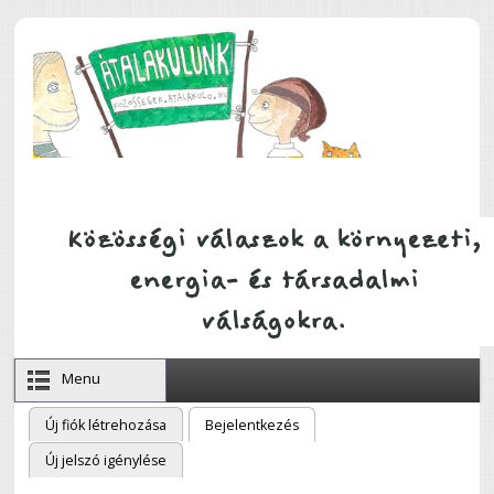
Ugrás a tartalomra
Menu
Új fiók létrehozása
Bejelentkezés
(aktív fül)
Elsődleges fülek
Új jelszó igénylése