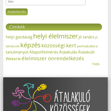
Név
Címkék
helyi élelmiszer
helyi gazdaság
jó tanács
jó
képzés
közösségi kert
tanácsok
permakultúra
tanulmányút
Állapotfelmérés
Átalakulás
Átalakuló
élelmiszer önrendelkezés
Wekerle
Több