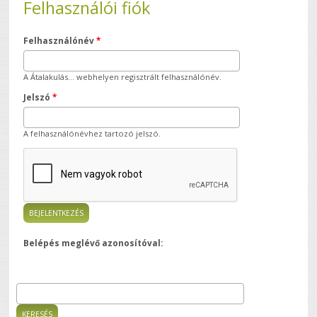
Felhasználói fiók
Felhasználónév
*
A Átalakulás... webhelyen regisztrált felhasználónév.
Jelszó
*
A felhasználónévhez tartozó jelszó.
Belépés meglévő azonosítóval:
Keresés
Keresés űrlap