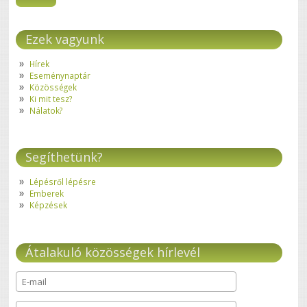
Ezek vagyunk
Hírek
Eseménynaptár
Közösségek
Ki mit tesz?
Nálatok?
Segíthetünk?
Lépésről lépésre
Emberek
Képzések
Átalakuló közösségek hírlevél
E-mail
*