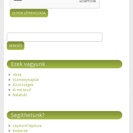
Keresés
Keresés űrlap
Ezek vagyunk
Hírek
Eseménynaptár
Közösségek
Ki mit tesz?
Nálatok?
Segíthetünk?
Lépésről lépésre
Emberek