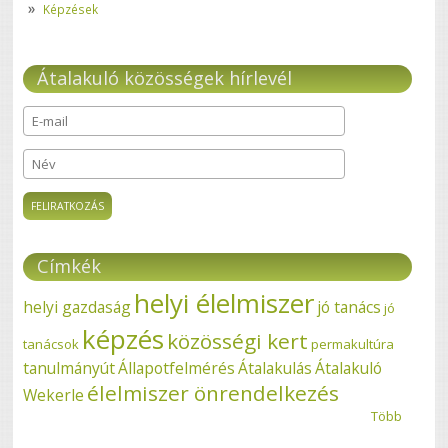
Képzések
Átalakuló közösségek hírlevél
E-mail
*
Név
Címkék
helyi élelmiszer
helyi gazdaság
jó tanács
jó
képzés
közösségi kert
tanácsok
permakultúra
tanulmányút
Állapotfelmérés
Átalakulás
Átalakuló
élelmiszer önrendelkezés
Wekerle
Több