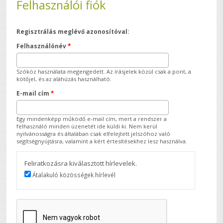
Felhasználói fiók
Regisztrálás meglévő azonosítóval:
Felhasználónév
*
Szóköz használata megengedett. Az írásjelek közül csak a pont, a
kötőjel, és az aláhúzás használható.
E-mail cím
*
Egy mindenképp működő e-mail cím, mert a rendszer a
felhasználó minden üzenetét ide küldi ki. Nem kerül
nyilvánosságra és általában csak elfelejtett jelszóhoz való
segítségnyújtásra, valamint a kért értesítésekhez lesz használva.
Feliratkozásra kiválasztott hírlevelek.
Átalakuló közösségek hírlevél