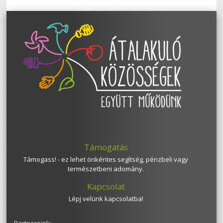
Támogatás
Támogass! - ez lehet önkéntes segítség, pénzbeli vagy
természetbeni adomány.
Kapcsolat
Lépj velünk kapcsolatba!
Partnereink: