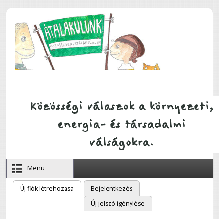
Ugrás a tartalomra
Menu
Új fiók létrehozása
(aktív fül)
Bejelentkezés
Elsődleges fülek
Új jelszó igénylése