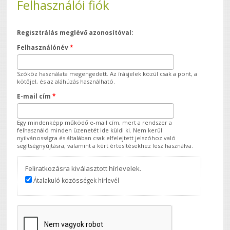
Felhasználói fiók
Regisztrálás meglévő azonosítóval:
Felhasználónév
*
Szóköz használata megengedett. Az írásjelek közül csak a pont, a
kötőjel, és az aláhúzás használható.
E-mail cím
*
Egy mindenképp működő e-mail cím, mert a rendszer a
felhasználó minden üzenetét ide küldi ki. Nem kerül
nyilvánosságra és általában csak elfelejtett jelszóhoz való
segítségnyújtásra, valamint a kért értesítésekhez lesz használva.
Feliratkozásra kiválasztott hírlevelek.
Átalakuló közösségek hírlevél