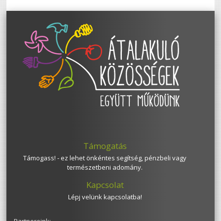
Támogatás
Támogass! - ez lehet önkéntes segítség, pénzbeli vagy
természetbeni adomány.
Kapcsolat
Lépj velünk kapcsolatba!
Partnereink: