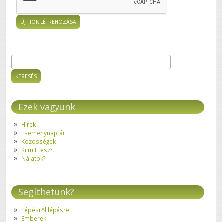
Keresés
Keresés űrlap
Ezek vagyunk
Hírek
Eseménynaptár
Közösségek
Ki mit tesz?
Nálatok?
Segíthetünk?
Lépésről lépésre
Emberek