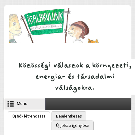
Ugrás a tartalomra
Menu
Új fiók létrehozása
(aktív fül)
Bejelentkezés
Elsődleges fülek
Új jelszó igénylése