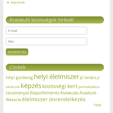
Képzések
Átalakuló közösségek hírlevél
E-mail
*
Név
Címkék
helyi élelmiszer
helyi gazdaság
jó tanács
jó
képzés
közösségi kert
tanácsok
permakultúra
tanulmányút
Állapotfelmérés
Átalakulás
Átalakuló
élelmiszer önrendelkezés
Wekerle
Több