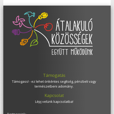
Támogatás
Támogass! - ez lehet önkéntes segítség, pénzbeli vagy
természetbeni adomány.
Kapcsolat
Lépj velünk kapcsolatba!
Partnereink: