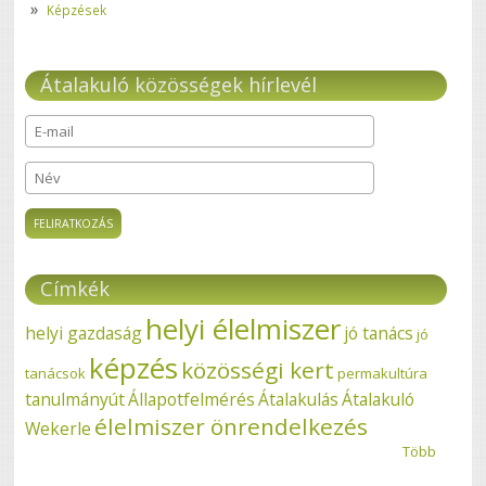
Képzések
Átalakuló közösségek hírlevél
E-mail
*
Név
Címkék
helyi élelmiszer
helyi gazdaság
jó tanács
jó
képzés
közösségi kert
tanácsok
permakultúra
tanulmányút
Állapotfelmérés
Átalakulás
Átalakuló
élelmiszer önrendelkezés
Wekerle
Több