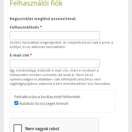
Felhasználói fiók
Regisztrálás meglévő azonosítóval:
Felhasználónév
*
Szóköz használata megengedett. Az írásjelek közül csak a pont, a
kötőjel, és az aláhúzás használható.
E-mail cím
*
Egy mindenképp működő e-mail cím, mert a rendszer a
felhasználó minden üzenetét ide küldi ki. Nem kerül
nyilvánosságra és általában csak elfelejtett jelszóhoz való
segítségnyújtásra, valamint a kért értesítésekhez lesz használva.
Feliratkozásra kiválasztott hírlevelek.
Átalakuló közösségek hírlevél