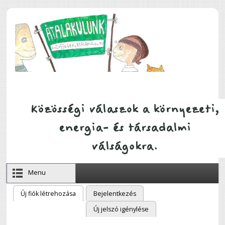
Ugrás a tartalomra
Menu
Új fiók létrehozása
(aktív fül)
Bejelentkezés
Elsődleges fülek
Új jelszó igénylése