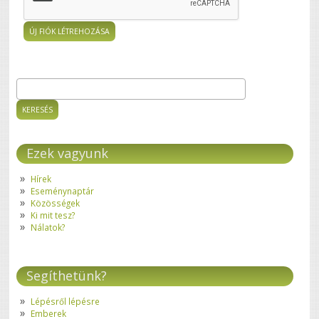
Keresés
Keresés űrlap
Ezek vagyunk
Hírek
Eseménynaptár
Közösségek
Ki mit tesz?
Nálatok?
Segíthetünk?
Lépésről lépésre
Emberek