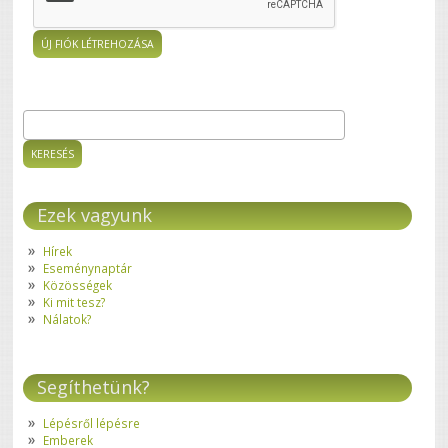
Keresés
Keresés űrlap
Ezek vagyunk
Hírek
Eseménynaptár
Közösségek
Ki mit tesz?
Nálatok?
Segíthetünk?
Lépésről lépésre
Emberek