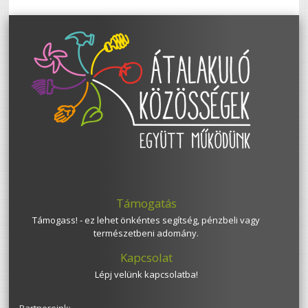
Támogatás
Támogass! - ez lehet önkéntes segítség, pénzbeli vagy
természetbeni adomány.
Kapcsolat
Lépj velünk kapcsolatba!
Partnereink: