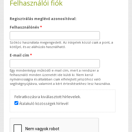
Felhasználói fiók
Regisztrálás meglévő azonosítóval:
Felhasználónév
*
Szóköz használata megengedett. Az írásjelek közül csak a pont, a
kötőjel, és az aláhúzás használható.
E-mail cím
*
Egy mindenképp működő e-mail cím, mert a rendszer a
felhasználó minden üzenetét ide küldi ki. Nem kerül
nyilvánosságra és általában csak elfelejtett jelszóhoz való
segítségnyújtásra, valamint a kért értesítésekhez lesz használva.
Feliratkozásra kiválasztott hírlevelek.
Átalakuló közösségek hírlevél