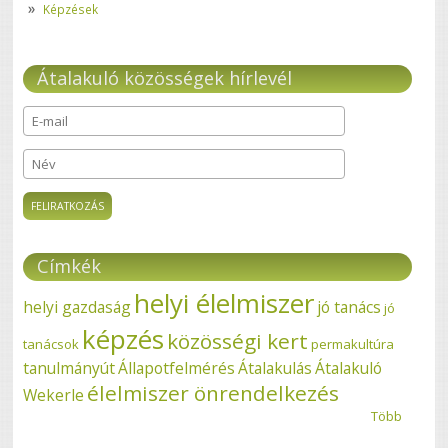
Képzések
Átalakuló közösségek hírlevél
E-mail
*
Név
Címkék
helyi élelmiszer
helyi gazdaság
jó tanács
jó
képzés
közösségi kert
tanácsok
permakultúra
tanulmányút
Állapotfelmérés
Átalakulás
Átalakuló
élelmiszer önrendelkezés
Wekerle
Több