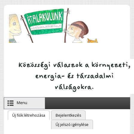
Ugrás a tartalomra
Menu
Új fiók létrehozása
(aktív fül)
Bejelentkezés
Elsődleges fülek
Új jelszó igénylése