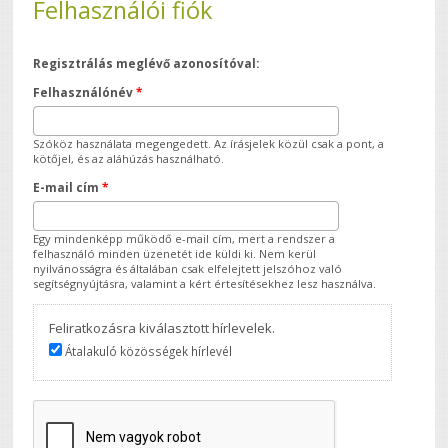
Felhasználói fiók
Regisztrálás meglévő azonosítóval:
Felhasználónév
*
Szóköz használata megengedett. Az írásjelek közül csak a pont, a
kötőjel, és az aláhúzás használható.
E-mail cím
*
Egy mindenképp működő e-mail cím, mert a rendszer a
felhasználó minden üzenetét ide küldi ki. Nem kerül
nyilvánosságra és általában csak elfelejtett jelszóhoz való
segítségnyújtásra, valamint a kért értesítésekhez lesz használva.
Feliratkozásra kiválasztott hírlevelek.
Átalakuló közösségek hírlevél