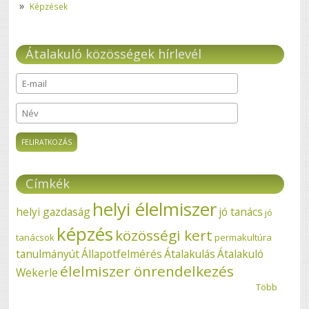
Képzések
Átalakuló közösségek hírlevél
E-mail
*
Név
Címkék
helyi élelmiszer
helyi gazdaság
jó tanács
jó
képzés
közösségi kert
tanácsok
permakultúra
tanulmányút
Állapotfelmérés
Átalakulás
Átalakuló
élelmiszer önrendelkezés
Wekerle
Több