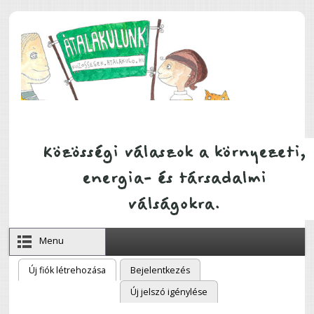
Ugrás a tartalomra
Menu
Új fiók létrehozása
(aktív fül)
Bejelentkezés
Elsődleges fülek
Új jelszó igénylése