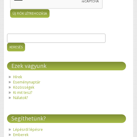
Keresés
Keresés űrlap
Ezek vagyunk
Hírek
Eseménynaptár
Közösségek
Ki mit tesz?
Nálatok?
Segíthetünk?
Lépésről lépésre
Emberek