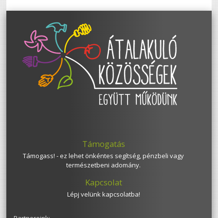
Támogatás
Támogass! - ez lehet önkéntes segítség, pénzbeli vagy
természetbeni adomány.
Kapcsolat
Lépj velünk kapcsolatba!
Partnereink: