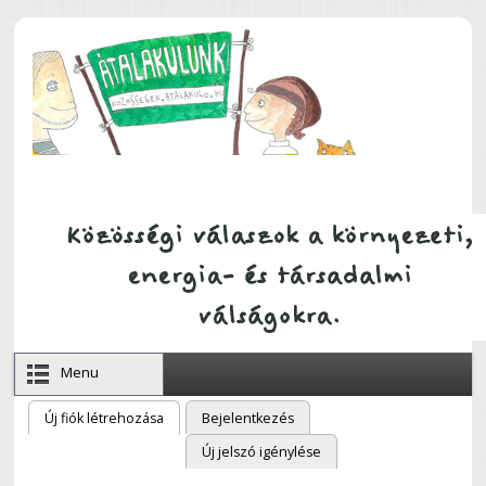
Ugrás a tartalomra
Menu
Új fiók létrehozása
(aktív fül)
Bejelentkezés
Elsődleges fülek
Új jelszó igénylése