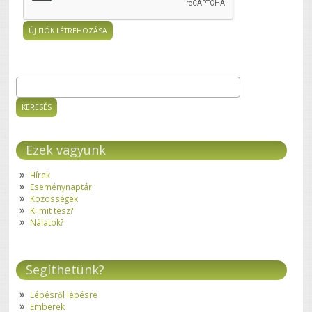
Keresés
Keresés űrlap
Ezek vagyunk
Hírek
Eseménynaptár
Közösségek
Ki mit tesz?
Nálatok?
Segíthetünk?
Lépésről lépésre
Emberek