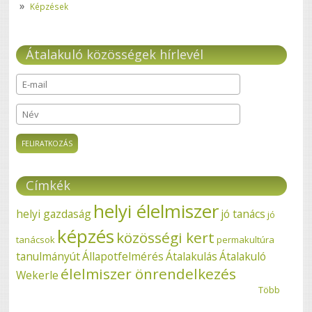
Képzések
Átalakuló közösségek hírlevél
E-mail
*
Név
Címkék
helyi élelmiszer
helyi gazdaság
jó tanács
jó
képzés
közösségi kert
tanácsok
permakultúra
tanulmányút
Állapotfelmérés
Átalakulás
Átalakuló
élelmiszer önrendelkezés
Wekerle
Több