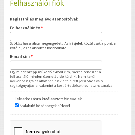
Felhasználói fiók
Regisztrálás meglévő azonosítóval:
Felhasználónév
*
Szóköz használata megengedett. Az írásjelek közül csak a pont, a
kötőjel, és az aláhúzás használható.
E-mail cím
*
Egy mindenképp működő e-mail cím, mert a rendszer a
felhasználó minden üzenetét ide küldi ki. Nem kerül
nyilvánosságra és általában csak elfelejtett jelszóhoz való
segítségnyújtásra, valamint a kért értesítésekhez lesz használva.
Feliratkozásra kiválasztott hírlevelek.
Átalakuló közösségek hírlevél