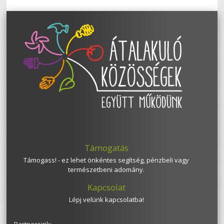
Támogatás
Támogass! - ez lehet önkéntes segítség, pénzbeli vagy
természetbeni adomány.
Kapcsolat
Lépj velünk kapcsolatba!
Partnereink: