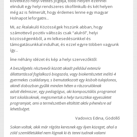
következő helyi vetítés jogdíja, több helyen ezennel
elindult egy helyi rendszeres ökofilmkulb és két helyen
még az is felmerült, hogy érdemes lenne egy magyar
Holnapot leforgatni...
Mi, az Átalakuló Közösségek hiszünk abban, hogy
számottevő pozitív változás csak “alulról”, helyi
közösségeinkből, a mi lelkesedésünkkel és
támogatásunkkal indulhat, és ezzel egyre többen vagyunk
így...
Íme néhány idézet és kép a helyi szervezőktől:
A beszélgetés résztvevői között akadt például extenzív
állattartással foglalkozó biogazda, vagy biokertészetet indító 4
gyermekes családanya, s bemutatkozott egy kisbolt-tulajdonos,
akinél dobozban gyűlik minden héten a rászorulóknak
adott élelmiszer, egy pedagógus, aki komposztálós programot
tart iskolásoknak, megismertük a helyi turisztikai egyesületet
programjait, ami a természetben eltöltött aktív pihenésre ad
lehetőséget.
Vadovics Edina, Gödöllő
Sokan voltak, akik már régóta keresnek egy ilyen közeget, ahol a
zöld szemléletükkel nem lógnak ki és tenni tudnak valami