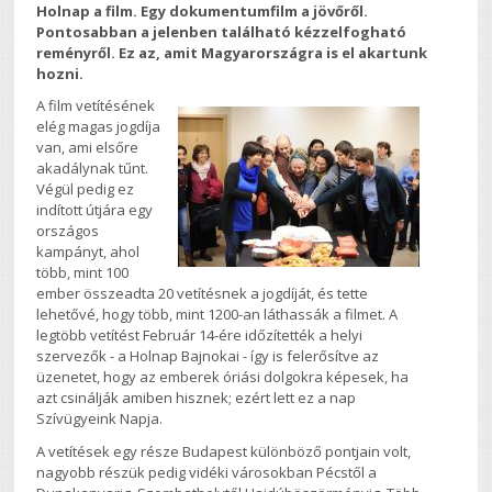
Holnap a film. Egy dokumentumfilm a jövőről.
Pontosabban a jelenben található kézzelfogható
reményről. Ez az, amit Magyarországra is el akartunk
hozni.
A film vetítésének
elég magas jogdíja
van, ami elsőre
akadálynak tűnt.
Végül pedig ez
indított útjára egy
országos
kampányt, ahol
több, mint 100
ember összeadta 20 vetítésnek a jogdíját, és tette
lehetővé, hogy több, mint 1200-an láthassák a filmet. A
legtöbb vetítést Február 14-ére időzítették a helyi
szervezők - a Holnap Bajnokai - így is felerősítve az
üzenetet, hogy az emberek óriási dolgokra képesek, ha
azt csinálják amiben hisznek; ezért lett ez a nap
Szívügyeink Napja.
A vetítések egy része Budapest különböző pontjain volt,
nagyobb részük pedig vidéki városokban Pécstől a