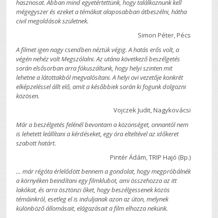
hasznosat. Abban mind egyetértettünk, hogy találkoznunk kell
mégegyszer és ezeket a témákat alaposabban átbeszélni, hátha
civil megoldások születnek.
Simon Péter, Pécs
A filmet igen nagy csendben néztük végig. A hatás erős volt, a
végén nehéz volt Megszólalni. Az utána következő beszélgetés
során elsősorban arra fókuszáltunk, hogy helyi szinten mit
lehetne a látottakból megvalósítani. A helyi ovi vezetője konkrét
elképzeléssel állt elő, amit a későbbiek során ki fogunk dolgozni
közösen.
Vojczek Judit, Nagykovácsi
Már a beszélgetés felénél bevontam a közönséget, onnantól nem
is lehetett leállítani a kérdéseket, egy óra elteltével az időkeret
szabott határt.
Pintér Ádám, TRIP Hajó (Bp.)
… már régóta érlelődött bennem a gondolat, hogy megpróbálnék
a környéken beindítani egy filmklubot, ami összehozza az itt
lakókat, és arra ösztönzi őket, hogy beszélgessenek közös
témáinkról, esetleg el is induljanak azon az úton, melynek
különböző állomásait, elágazásait a film elhozza nekünk.