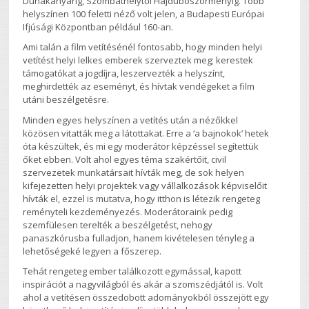
Dunakanyarig, Szombathelytől Hajdúböszörményig. Több
helyszínen 100 feletti néző volt jelen, a Budapesti Európai
Ifjúsági Központban például 160-an.
Ami talán a film vetítésénél fontosabb, hogy minden helyi
vetítést helyi lelkes emberek szerveztek meg; kerestek
támogatókat a jogdíjra, leszervezték a helyszínt,
meghirdették az eseményt, és hívtak vendégeket a film
utáni beszélgetésre.
Minden egyes helyszínen a vetítés után a nézőkkel
közösen vitatták meg a látottakat. Erre a ‘a bajnokok’ hetek
óta készültek, és mi egy moderátor képzéssel segítettük
őket ebben. Volt ahol egyes téma szakértőit, civil
szervezetek munkatársait hívták meg, de sok helyen
kifejezetten helyi projektek vagy vállalkozások képviselőit
hívták el, ezzel is mutatva, hogy itthon is létezik rengeteg
reményteli kezdeményezés. Moderátoraink pedig
szemfülesen terelték a beszélgetést, nehogy
panaszkórusba fulladjon, hanem kivételesen tényleg a
lehetőségeké legyen a főszerep.
Tehát rengeteg ember találkozott egymással, kapott
inspirációt a nagyvilágból és akár a szomszédjától is. Volt
ahol a vetítésen összedobott adományokból összejött egy