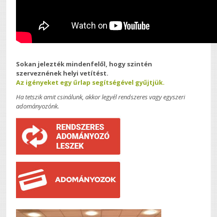
Sokan jelezték mindenfelől, hogy szintén
szerveznének helyi vetítést.
Az igényeket egy űrlap segítségével gyűjtjük.
Ha tetszik amit csinálunk, akkor legyél rendszeres vagy egyszeri
adományozónk.