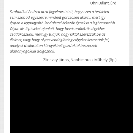
Uhri Bálint, Érd
Szabadkai Andrea arra figyelmeztetett, hogy ezen a területen
sem szabad egyszerre mindent görcsösen akarni, mert így
éppen a legnagyobb lendülettel érkezők égnek ki a leghamarabb.
Olyan kis lépéseket ajánlott, hogy bevásárlóközösségekhez
csatlakozzunk, mert így tudjuk, hogy kiktől szerezzük be az
élelmet, vagy hogy olyan vendéglátóegységeket keressünk fel,
amelyek deklaráltan környékbeli gazdáktól beszerzett
alapanyagokkal dolgoznak.
Zlinszky János, Naphimnusz Műhely (Bp.)