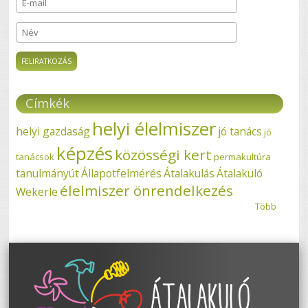
E-mail
*
Név
Címkék
helyi élelmiszer
helyi gazdaság
jó tanács
jó
képzés
közösségi kert
tanácsok
permakultúra
tanulmányút
Állapotfelmérés
Átalakulás
Átalakuló
élelmiszer önrendelkezés
Wekerle
Több