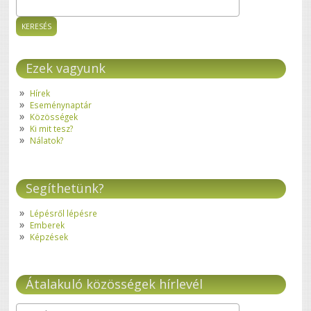
Keresés
Keresés űrlap
Ezek vagyunk
Hírek
Eseménynaptár
Közösségek
Ki mit tesz?
Nálatok?
Segíthetünk?
Lépésről lépésre
Emberek
Képzések
Átalakuló közösségek hírlevél