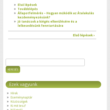
Első lépések
Továbblépés
Állapotfelmérés – Hogyan működik az Átalakulás
kezdeményezésünk?
Jó tanácsok a kiégés elkerülésére és a
lelkesedésünk fenntartására
Első lépések ›
Keresés
Keresés űrlap
Ezek vagyunk
Hírek
Eseménynaptár
Közösségek
Ki mit tesz?
Nálatok?