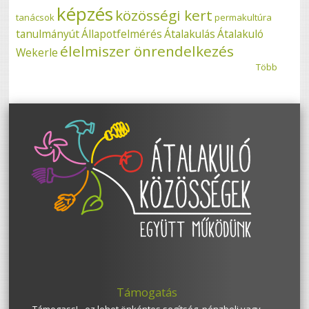
képzés
közösségi kert
tanácsok
permakultúra
tanulmányút
Állapotfelmérés
Átalakulás
Átalakuló
élelmiszer önrendelkezés
Wekerle
Több
Támogatás