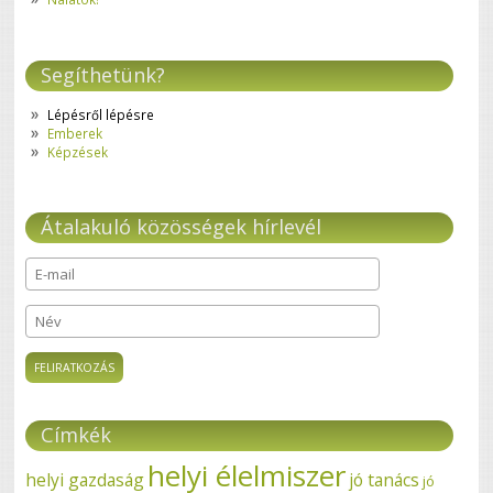
Segíthetünk?
Lépésről lépésre
Emberek
Képzések
Átalakuló közösségek hírlevél
E-mail
*
Név
Címkék
helyi élelmiszer
helyi gazdaság
jó tanács
jó