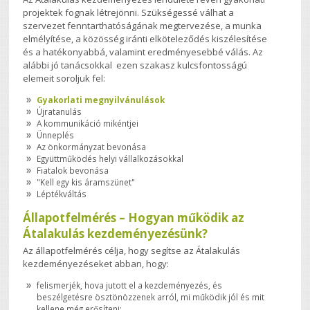
projektek fognak létrejönni. Szükségessé válhat a
szervezet fenntarthatóságának megtervezése, a munka
elmélyítése, a közösség iránti elköteleződés kiszélesítése
és a hatékonyabbá, valamint eredményesebbé válás. Az
alábbi jó tanácsokkal ezen szakasz kulcsfontosságú
elemeit soroljuk fel:
Gyakorlati megnyilvánulások
Újratanulás
A kommunikáció mikéntjei
Ünneplés
Az önkormányzat bevonása
Együttműködés helyi vállalkozásokkal
Fiatalok bevonása
"Kell egy kis áramszünet"
Léptékváltás
Állapotfelmérés – Hogyan működik az
Átalakulás kezdeményezésünk?
Az állapotfelmérés célja, hogy segítse az Átalakulás
kezdeményezéseket abban, hogy:
felismerjék, hova jutott el a kezdeményezés, és
beszélgetésre ösztönözzenek arról, mi működik jól és mit
kellene még erősíteni;