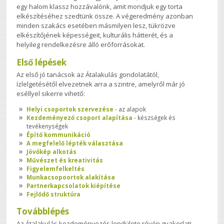
egy halom klassz hozzávalónk, amit mondjuk egy torta
elkészítéséhez szedtünk össze. A végeredmény azonban
minden szakács esetében másmilyen lesz, tükrözve
elkészítőjének képességeit, kulturális hátterét, és a
helyileg rendelkezésre álló erőforrásokat.
Első lépések
Az első jó tanácsok az Átalakulás gondolatától,
ízlelgetésétől elvezetnek arra a szintre, amelyről már jó
eséllyel sikerre vihető:
Helyi csoportok szervezése
- az alapok
Kezdeményező csoport alapítása
- készségek és
tevékenységek
Építő kommunikáció
A megfelelő lépték választása
Jövőkép alkotás
Művészet és kreativitás
Figyelemfelkeltés
Munkacsopoortok alakítása
Partnerkapcsolatok kiépítése
Fejlődő struktúra
Továbblépés
Az Átalakulás kezdeményezés lendülete révén gyakorlati