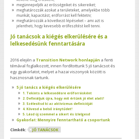
megünnepeljék az erősségeiket és sikereiket;
meghatározzák azokat a területeket, amelyekbe több
munkát, kapacitást, erőforrást kell fektetni;
meghatározzák a következő lépéseket – ami azt is
jelentheti, hogy kevesebb erőfeszítést kell tenni.
Jó tanácsok a kiégés elkerülésére és a
lelkesedésünk fenntartására
2016 elején a
Transition Network honlapján
a fenti
témával foglalkozott, innen fordítottunk 5 jó tanácsot és
egy gyakorlatot, melyet a hazai viszonyok között is
hasznosnak tartunk.
5 jó tanács a kiégés elkerülésére
1. Tekints a lelkesedésre erőforrásként
2. Definiáljuk újra, hogy mit értünk jó élet alatt!
3. Szélesítsd ki az aktivizmus definícióját
4. Kövesd a belső iránytűdet!
5. Lásd új szemmel a sikert és ízlelgesd
Gyakorlat: Mennyire fenntartható a csoportunk
Címkék:
JÓ TANÁCSOK