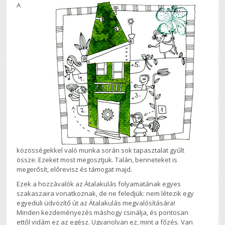
A
közösségekkel való munka során sok tapasztalat gyűlt
össze. Ezeket most megosztjuk. Talán, benneteket is
megerősít, előrevisz és támogat majd.
Ezek a hozzávalók az Átalakulás folyamatának egyes
szakaszaira vonatkoznak, de ne feledjük: nem létezik egy
egyedüli üdvözítő út az Átalakulás megvalósítására!
Minden kezdeményezés máshogy csinálja, és pontosan
ettől vidám ez az egész. Ugyanolyan ez, mint a főzés. Van