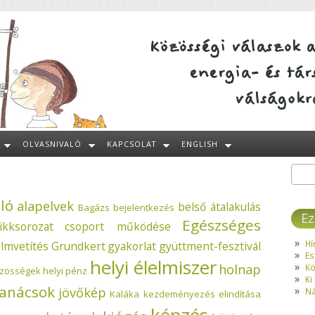
OLVASNIVALÓ
KAPCSOLAT
ENGLISH
Kere
Ke
ló
alapelvek
belső átalakulás
Bagázs
bejelentkezés
Ez
Egészséges
ikksorozat
csoport működése
Hí
ilmvetítés
Grundkert
gyakorlat
gyüttment-fesztivál
Es
helyi élelmiszer
holnap
Kö
özösségek
helyi pénz
Ki
tanácsok
jövőkép
Ná
Kaláka
kezdeményezés elindítása