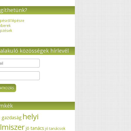
gíthetünk?
pésről lépésre
mberek
pzések
alakuló közösségek hírlevél
il
*
ímkék
helyi
i gazdaság
elmiszer
jó tanács
jó tanácsok