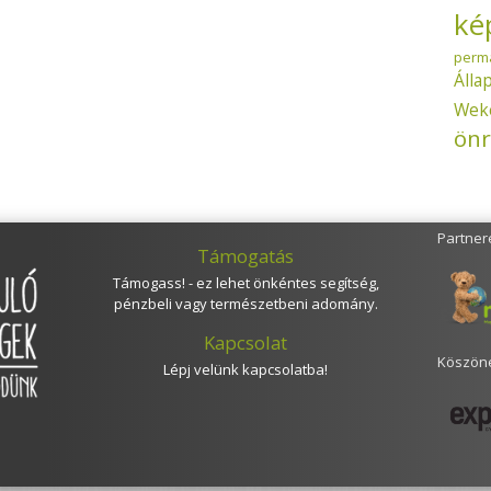
ké
perm
Álla
Wek
önr
Partner
Támogatás
Támogass! - ez lehet önkéntes segítség,
pénzbeli vagy természetbeni adomány.
Kapcsolat
Köszöne
Lépj velünk kapcsolatba!