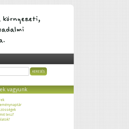
ÁTALAKULÓ KÖZÖSSÉGEK
sés
resés űrlap
ek vagyunk
rek
eménynaptár
zösségek
 mit tesz?
latok?