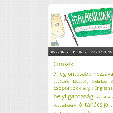
Ugrás a tartalomra
RÓLUNK
HÍREK
PROJEKTJEINK
Címkék
7 legfontosabb hozzáva
c
bevásárló közösség
biobrikett
csoportok
English
energia
f
helyi gazdaság
helyi lakók
jó tanács
jó 
Hosszúhetény