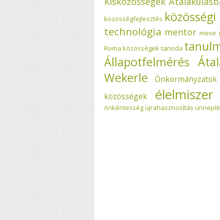
Kisközösségek Átalakulás
közösségi 
közösségfejlesztés
technológia
mentor
mese
tanul
Roma közösségek
tanoda
Állapotfelmérés
Áta
Wekerle
Önkormányzatok 
élelmiszer
közösségek
önkéntesség
újrahasznosítás
ünneplé