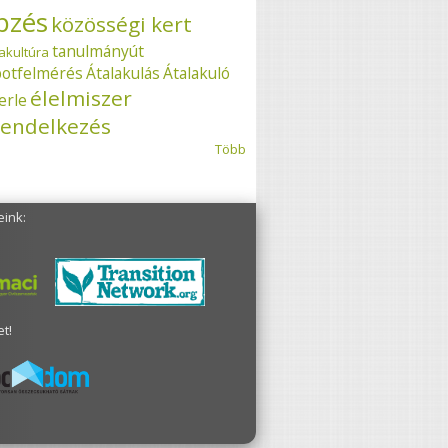
pzés
közösségi kert
tanulmányút
akultúra
potfelmérés
Átalakulás
Átalakuló
élelmiszer
erle
endelkezés
Több
eink:
t!