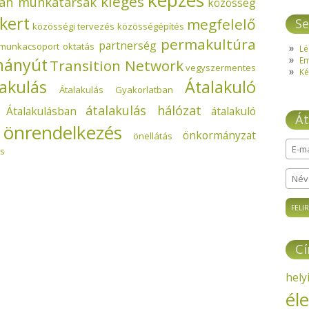
képzés
kiégés
ban munkatársak
közösség
kert
megfelelő
Se
közösségi tervezés
közösségépítés
permakultúra
partnerség
munkacsoport
oktatás
Lé
mányút
E
Transition Network
vegyszermentes
Ké
lakulás
Átalakuló
Átalakulás Gyakorlatban
átalakulás hálózat
Átalakulásban
átalakuló
Át
 önrendelkezés
önkormányzat
önellátás
E-ma
s
Név
C
hely
él