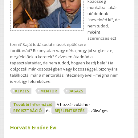
közösségi
munkába - akár
utódodnak
"nevelnéd ki", de
nem tudod,
miként
szerencsés ezt
tenni?
Saját tudásodat mások épülésére
fordítanád?
Bizonytalan vagy néha, hogy jól segítesz-e,
megfelelőek a keretek?
Szívesen átadnád a
tapasztalataidat, de nem tudod, hogyan kezdj bele? Ha
dolgoztál már közösségben vagy közösséggel, bizonyára
találkoztál már a mentorálás intézményével - még ha nem
is volt így felcimkézve.
KÉPZÉS
MENTOR
BAGÁZS
JÖN! JÖN! JÖN! Mentor Képzés
További Információ
A hozzászóláshoz
Tartalommal Kapcsolatosan
REGISZTRÁCIÓ
és
BEJELENTKEZÉS
szükséges
Horváth Ernőné Évi