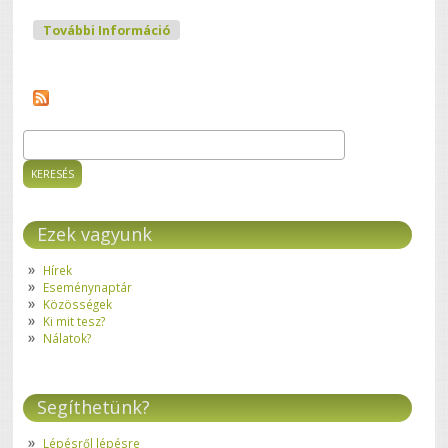
Szabó Ágnes Tartalommal
További Információ
Kapcsolatosan
Keresés
Keresés űrlap
Ezek vagyunk
Hírek
Eseménynaptár
Közösségek
Ki mit tesz?
Nálatok?
Segíthetünk?
Lépésről lépésre