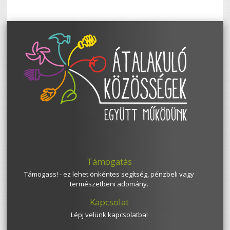
Támogatás
Támogass! - ez lehet önkéntes segítség, pénzbeli vagy
természetbeni adomány.
Kapcsolat
Lépj velünk kapcsolatba!