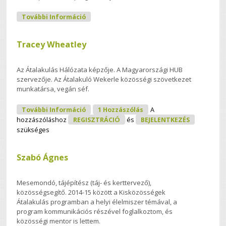
BAGázs Közhasznú Egyesület
További Információ
Tartalommal Kapcsolatosan
Tracey Wheatley
Az Átalakulás Hálózata képzője. A Magyarországi HUB
szervezője. Az Átalakuló Wekerle közösségi szövetkezet
munkatársa, vegán séf.
Tracey Wheatley Tartalommal
További Információ
1 Hozzászólás
A
Kapcsolatosan
hozzászóláshoz
REGISZTRÁCIÓ
és
BEJELENTKEZÉS
szükséges
Szabó Ágnes
Mesemondó, tájépítész (táj- és kerttervező),
közösségsegítő. 2014-15 között a Kisközösségek
Átalakulás programban a helyi élelmiszer témával, a
program kommunikációs részével foglalkoztom, és
közösségi mentor is lettem.