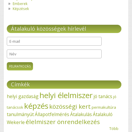
Emberek
Képzések
Átalakuló közösségek hírlevél
E-mail
*
Név
Címkék
helyi élelmiszer
helyi gazdaság
jó tanács
jó
képzés
közösségi kert
tanácsok
permakultúra
tanulmányút
Állapotfelmérés
Átalakulás
Átalakuló
élelmiszer önrendelkezés
Wekerle
Több