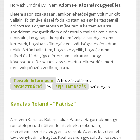
Horváth Ernőné Évi,
Nem Adom Fel Kázsmárk Egyesület
.
Életem azon szakaszán, amikor lehetőségem volt munkát
vállalni földműveléssel foglalkoztam és egy kertészetnél
dolgoztam. Folyamatosan műveltem a kertem és arra
gondoltam, megpróbálom a rászoruló családokat is arra
motiválni, hogy saját kertjüket műveljék. Mindig engem
kerestek, hogyha szükségük volt zöldségre és én adtam
nekik. Aztán hallottam, hogy szégyellik, hogy ők nem
művelték földet, így elértem, amit akartam: hogy
kövessenek. De sajnos visszaesett a lelkesedés, mert
nem volt pénzük vetőmagokra.
Horváth Ernőné Évi Tartalommal
További Információ
A hozzászóláshoz
Kapcsolatosan
REGISZTRÁCIÓ
és
BEJELENTKEZÉS
szükséges
Kanalas Roland - "Patrisz"
A nevem Kanalas Roland, alias Patrisz. Bagon lakom egy
romatelepen. Itt nőttem fel, itt élnek a rokonaim,
szeretteim, ezért szívügyem a sorsuk. Azért is kezdtem el
tevékenykedni a Bagázs Közhasznú Egyesülettel közösen