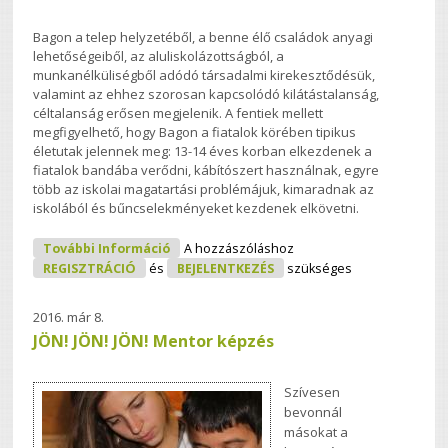
Bagon a telep helyzetéből, a benne élő családok anyagi
lehetőségeiből, az aluliskolázottságból, a
munkanélküliségből adódó társadalmi kirekesztődésük,
valamint az ehhez szorosan kapcsolódó kilátástalanság,
céltalanság erősen megjelenik. A fentiek mellett
megfigyelhető, hogy Bagon a fiatalok körében tipikus
életutak jelennek meg: 13-14 éves korban elkezdenek a
fiatalok bandába verődni, kábítószert használnak, egyre
több az iskolai magatartási problémájuk, kimaradnak az
iskolából és bűncselekményeket kezdenek elkövetni.
BAGázs Mentorprogram Tartalommal
További Információ
A hozzászóláshoz
Kapcsolatosan
REGISZTRÁCIÓ
és
BEJELENTKEZÉS
szükséges
2016. már 8.
JÖN! JÖN! JÖN! Mentor képzés
Szívesen
bevonnál
másokat a