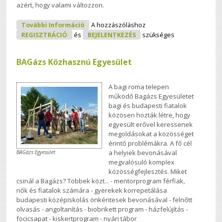
azért, hogy valami változzon.
Kanalas Roland - "Patrisz" Tartalommal
További Információ
A hozzászóláshoz
Kapcsolatosan
REGISZTRÁCIÓ
és
BEJELENTKEZÉS
szükséges
BAGázs Közhasznú Egyesület
A bagi roma telepen
működő Bagázs Egyesületet
bagi és budapesti fiatalok
közösen hozták létre, hogy
egyesült erővel keressenek
megoldásokat a közösséget
érintő problémákra. A fő cél
a helyiek bevonásával
BAGázs Egyesület
megvalósuló komplex
közösségfejlesztés. Miket
csinál a Bagázs? Többek közt... - mentorprogram férfiak,
nők és fiatalok számára - gyerekek korrepetálása
budapesti középiskolás önkéntesek bevonásával - felnőtt
olvasás - angoltanítás - biobrikett program - házfelújítás -
focicsapat - kiskertprogram - nyári tábor