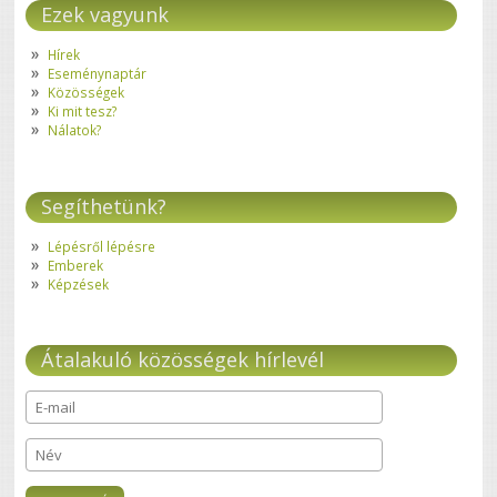
Ezek vagyunk
Hírek
Eseménynaptár
Közösségek
Ki mit tesz?
Nálatok?
Segíthetünk?
Lépésről lépésre
Emberek
Képzések
Átalakuló közösségek hírlevél
E-mail
*
Név