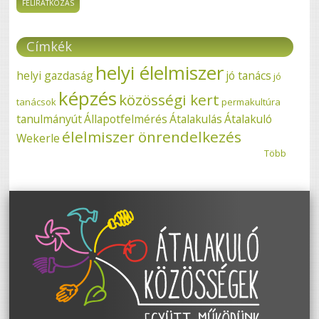
Címkék
helyi élelmiszer
helyi gazdaság
jó tanács
jó
képzés
közösségi kert
tanácsok
permakultúra
tanulmányút
Állapotfelmérés
Átalakulás
Átalakuló
élelmiszer önrendelkezés
Wekerle
Több