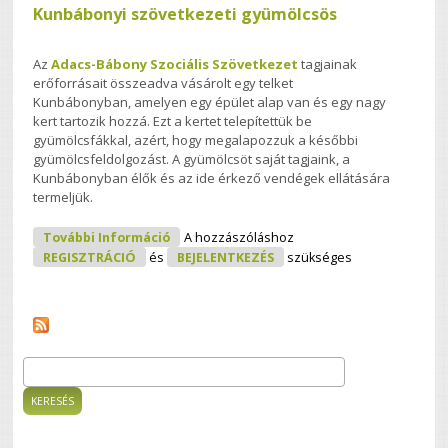
Kunbábonyi szövetkezeti gyümölcsös
Az
Adacs-Bábony Szociális Szövetkezet
tagjainak
erőforrásait összeadva vásárolt egy telket
Kunbábonyban, amelyen egy épület alap van és egy nagy
kert tartozik hozzá. Ezt a kertet telepítettük be
gyümölcsfákkal, azért, hogy megalapozzuk a későbbi
gyümölcsfeldolgozást. A gyümölcsöt saját tagjaink, a
Kunbábonyban élők és az ide érkező vendégek ellátására
termeljük.
Kunbábonyi Szövetkezeti Gyümölcsös
További Információ
A hozzászóláshoz
Tartalommal Kapcsolatosan
REGISZTRÁCIÓ
és
BEJELENTKEZÉS
szükséges
Keresés
Keresés űrlap