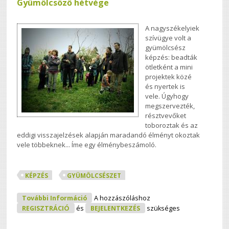
Gyümölcsöző hétvége
A nagyszékelyiek
szívügye volt a
gyümölcsész
képzés: beadták
ötletként a mini
projektek közé
és nyertek is
vele. Úgyhogy
megszervezték,
résztvevőket
toboroztak és az
eddigi visszajelzések alapján maradandó élményt okoztak
vele többeknek... Íme egy élménybeszámoló.
KÉPZÉS
GYÜMÖLCSÉSZET
Gyümölcsöző Hétvége Tartalommal
További Információ
A hozzászóláshoz
Kapcsolatosan
REGISZTRÁCIÓ
és
BEJELENTKEZÉS
szükséges