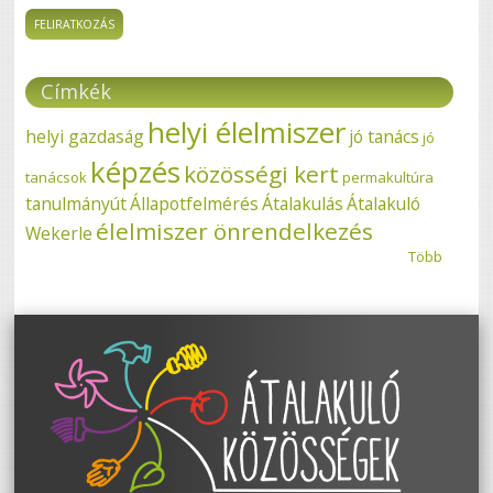
Címkék
helyi élelmiszer
helyi gazdaság
jó tanács
jó
képzés
közösségi kert
tanácsok
permakultúra
tanulmányút
Állapotfelmérés
Átalakulás
Átalakuló
élelmiszer önrendelkezés
Wekerle
Több