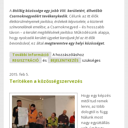
A
8tól8ig közössége egy jobb VIII. kerületért, élhetőbb
Csarnoknegyedért tevékenykedik.
Célunk az itt élők
életkörülményeinek javítása, érdekeik képviselete, a közterek
színvonalának emelése
, a Csarnoknegyed – és hosszabb
távon –
a kerület megítélésének javítása
. Működésünk alapja,
hogy
nyolcadik kerületi ügyeket karoljunk fel az itt élők
bevonásával
, ez által
megteremtve egy helyi közösséget.
8tól8ig (Auróra) Tartalommal
További Információ
A hozzászóláshoz
Kapcsolatosan
REGISZTRÁCIÓ
és
BEJELENTKEZÉS
szükséges
2015. feb 5.
Terítéken a közösségszervezés
Hogy egy képzés
mitől tud remek
lenni, az több
dologtól is függ.
Nálunk most
nagy együttállás