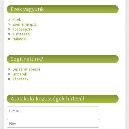
Ezek vagyunk
Hírek
Eseménynaptár
Közösségek
Ki mit tesz?
Nálatok?
Segíthetünk?
Lépésről lépésre
Emberek
Képzések
Átalakuló közösségek hírlevél
E-mail
*
Név