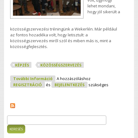
volt, úgyhogy
lehet mondani,
hogy jól sikerült a
közösségszervezési tréningünk a Wekerlén. Már például
az fontos hozadéka volt, hogy letisztult: a
közösségszervezés miről szól és miben más is, mint a
közösségfejlesztés.
KÉPZÉS
KÖZÖSSÉGSZERVEZÉS
Terítéken A Közösségszervezés
További Információ
A hozzászóláshoz
Tartalommal Kapcsolatosan
REGISZTRÁCIÓ
és
BEJELENTKEZÉS
szükséges
Keresés
Keresés űrlap