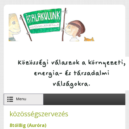
Ugrás a tartalomra
Menu
közösségszervezés
8tól8ig (Auróra)