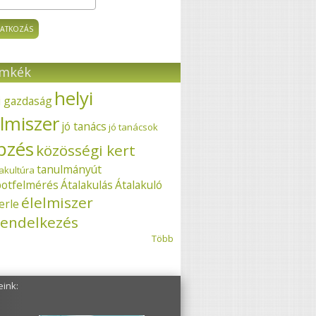
ímkék
helyi
i gazdaság
elmiszer
jó tanács
jó tanácsok
pzés
közösségi kert
tanulmányút
akultúra
potfelmérés
Átalakulás
Átalakuló
élelmiszer
erle
endelkezés
Több
eink: