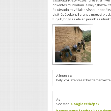
vásároltunk egy közös fűrészt, amivel a
önkéntes munkában. A vályogházak fel
és társadalmi vállalkozássá – szociáli
első lépéseként Baranya megyei piacku
tudjuk, hogy az elején járunk az utunk
A kezdet:
helyi civil szervezet kezdeményezte
Ág
See map:
Google térképek
https://www.facebook.com/kozt