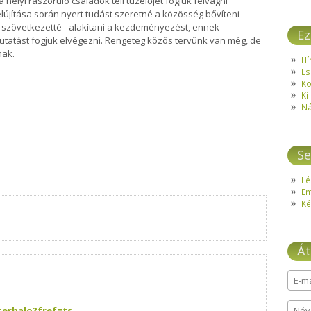
 helyi rászoruló családok téli tüzelőjét fogjuk felvágni
újítása során nyert tudást szeretné a közösség bővíteni
s szövetkezetté - alakítani a kezdeményezést, ennek
Ez
tatást fogjuk elvégezni. Rengeteg közös tervünk van még, de
nak.
Hí
Es
Kö
Ki
Ná
Se
Lé
E
Ké
Át
E-ma
erhalo?fref=ts