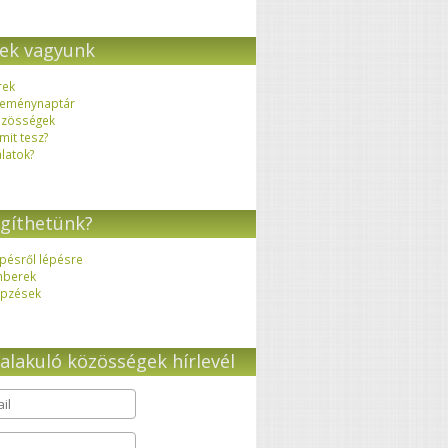
ek vagyunk
rek
eménynaptár
zösségek
 mit tesz?
latok?
gíthetünk?
pésről lépésre
mberek
pzések
alakuló közösségek hírlevél
il
*