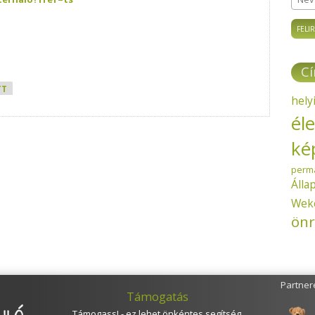
Név
C
TT
hely
él
ké
perm
Álla
Wek
önr
Partner
Támogatás
Támogass! - ez lehet önkéntes segítség,