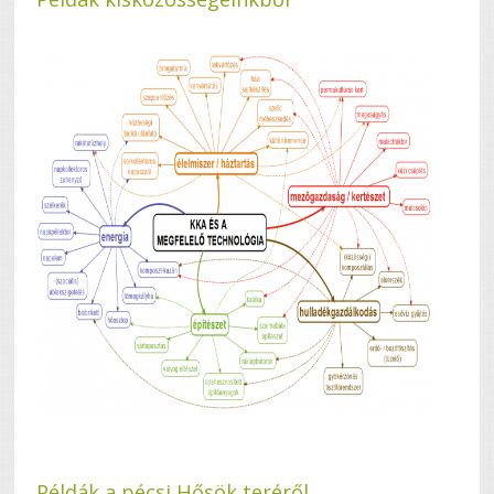
Példák a pécsi Hősök teréről