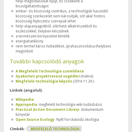
helyi megoldásokat nyújt, és csökkenti a
kiszolgáltatottságot
ember- és közösség-centrikus, a technológiát használó
közösség szerkezetét nem károsítják, sőt akár fontos
közösség-fejlesztési szerepük lehet
helyi alapanyagokból, elérhető alkatrészekből és
eszközökkel, helyben készülnek
a természeti környezetet kímélik
energiahatékony
nem termel káros hulladékot, újrahasznosítása (helyben)
megoldott
További kapcsolódó anyagok
A Megfelelő Technológia szemlélete
Gyakorlati projekttevező segédlet
(mátrix)
Megfelelő technológia képzés
(2014.11.29.)
Linkek (angolul):
Wikipedia
Appropedia
: megfelelő technológia wiki tudásbázis
Practical Action Document Library
: dokumentum
könyvtár
Open Source Ecology
: Nyílt forráskódú ökológia
Címkék:
MEGFELELŐ TECHNOLÓGIA