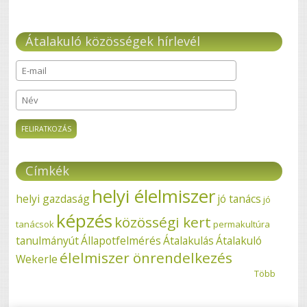
Átalakuló közösségek hírlevél
E-mail
*
Név
Címkék
helyi élelmiszer
helyi gazdaság
jó tanács
jó
képzés
közösségi kert
tanácsok
permakultúra
tanulmányút
Állapotfelmérés
Átalakulás
Átalakuló
élelmiszer önrendelkezés
Wekerle
Több