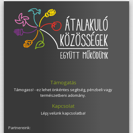
Támogatás
Támogass! - ez lehet önkéntes segítség, pénzbeli vagy
természetbeni adomány.
Kapcsolat
Lépj velünk kapcsolatba!
Partnereink: