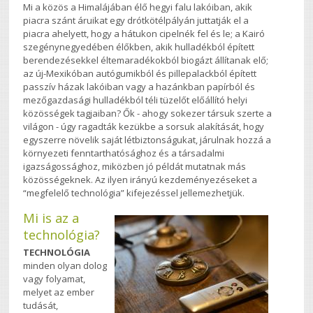
Mi a közös a Himalájában élő hegyi falu lakóiban, akik
piacra szánt áruikat egy drótkötélpályán juttatják el a
piacra ahelyett, hogy a hátukon cipelnék fel és le; a Kairó
szegénynegyedében élőkben, akik hulladékból épített
berendezésekkel éltemaradékokból biogázt állítanak elő;
az új-Mexikóban autógumikból és pillepalackból épített
passzív házak lakóiban vagy a hazánkban papírból és
mezőgazdasági hulladékból téli tüzelőt előállító helyi
közösségek tagjaiban? Ők - ahogy sokezer társuk szerte a
világon - úgy ragadták kezükbe a sorsuk alakítását, hogy
egyszerre növelik saját létbiztonságukat, járulnak hozzá a
környezeti fenntarthatósághoz és a társadalmi
igazságossághoz, miközben jó példát mutatnak más
közösségeknek. Az ilyen irányú kezdeményezéseket a
“megfelelő technológia” kifejezéssel jellemezhetjük.
Mi is az a
technológia?
TECHNOLÓGIA
minden olyan dolog
vagy folyamat,
melyet az ember
tudását,