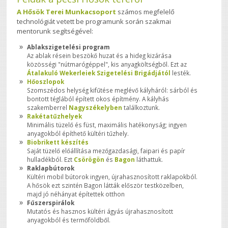
A Hősök Terei Munkacsoport
számos megfelelő
technológiát vetett be programunk során szakmai
mentorunk segítségével:
Ablakszigetelési program
Az ablak résein beszökő huzat és a hideg kizárása
közösségi "nútmarógéppel", kis anyagköltségből. Ezt az
Átalakuló Wekerleiek
Szigetelési Brigádjától
lesték.
Hőoszlopok
Szomszédos helység kifűtése meglévő kályháról: sárból és
bontott téglából épített okos építmény. A kályhás
szakemberrel
Nagyszékelyben
találkoztunk.
Rakétatűzhelyek
Minimális tüzelő és füst, maximális hatékonyság; ingyen
anyagokból építhető kültéri tűzhely.
Biobrikett készítés
Saját tüzelő előállítása mezőgazdasági, faipari és papír
hulladékból. Ezt
Csörögön
és
Bagon
láthattuk.
Raklapbútorok
Kültéri mobil bútorok ingyen, újrahasznosított raklapokból.
A hősök ezt szintén Bagon látták először testközelben,
majd jó néhányat építettek otthon
Fűszerspirálok
Mutatós és hasznos kültéri ágyás újrahasznosított
anyagokból és termőföldből.