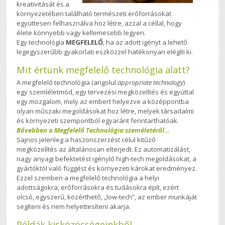
kreativitását és a
környezetében található természeti erőforrásokat
együttesen felhasználva hoz létre, azzal a céllal, hogy
élete könnyebb vagy kellemesebb legyen.
Egy technológia
MEGFELELŐ
, ha az adott igényt a lehető
legegyszerűbb gyakorlati eszközzel hatékonyan elégíti ki.
Mit értünk megfelelő technológia alatt?
A megfelelő technológia (angolul
appropriate technology
)
egy szemléletmód, egy tervezési megközelítés és egyúttal
egy mozgalom, mely az embert helyezve a középpontba
olyan műszaki megoldásokat hoz létre, melyek társadalmi
és környezeti szempontból egyaránt fenntarthatóak.
Bővebben a Megfelelő Technológia személetéről…
Sajnos jelenleg a haszonszerzést célul kitűző
megközelítés az általánosan elterjedt. Ez automatizálást,
nagy anyagi befektetést igénylő high-tech megoldásokat, a
gyártóktól való függést és környezeti károkat eredményez.
Ezzel szemben a megfelelő technológia a helyi
adottságokra, erőforrásokra és tudásokra épít, ezért
olcsó, egyszerű, közérthető, „low-tech”, az ember munkáját
segíteni és nem helyettesíteni akarja.
Példák kisközösségeinkből