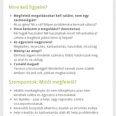
Mire kell figyelni?
Megfelelő megoldásokat kell találni, nem egy
technológiát!
Mi az igény? Mi a cél? Milyen problémára keresek választ?
Hova keresem a megoldást? (kontextus)
Kik fogják használni? Mit használnak most? Infrastruktúra?
Leheta a meglévőt jobbá tenni új helyett?
Az egyszerű nagyszerű!
Megépítés, terjesztés, karbantartás, használat, olcsóság
Mennyi az annyi?
Elérhető legyen mindenki számára. Előbb határozzuk meg
az árat és ne utólag.
Csináld magad!
Tervezz a közösséggel! Mindenhol vannak zseni szakik!
Amiben részed volt, jobban megbecsülöd.
Szempontok: Mitől megfelelő?
Inkább munkaigényes és nem tőkeigényes,azaz nem
kerülnek sokba és egyszerű a használatuk
kis léptékű – azaz a helyi, vagy regionális szintre
összepontosítanak
kevesebb bonyolult alkatrész; kisebb az elromlás esélye
helyi irányítás és karbantartás alatt áll, helyi problémákra