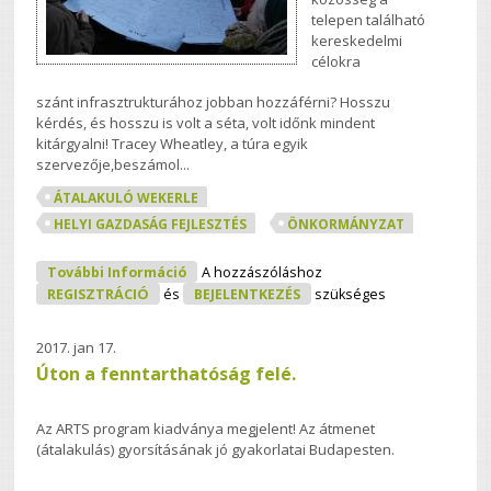
telepen található
kereskedelmi
célokra
szánt infrasztrukturához jobban hozzáférni? Hosszu
kérdés, és hosszu is volt a séta, volt időnk mindent
kitárgyalni! Tracey Wheatley, a túra egyik
szervezője,beszámol...
ÁTALAKULÓ WEKERLE
HELYI GAZDASÁG FEJLESZTÉS
ÖNKORMÁNYZAT
'Újratöltve' - Üres Telkek És Terek Túra,
További Információ
A hozzászóláshoz
Wekerletelepen Tartalommal
REGISZTRÁCIÓ
és
BEJELENTKEZÉS
szükséges
Kapcsolatosan
2017. jan 17.
Úton a fenntarthatóság felé.
Az ARTS program kiadványa megjelent! Az átmenet
(átalakulás) gyorsításának jó gyakorlatai Budapesten.