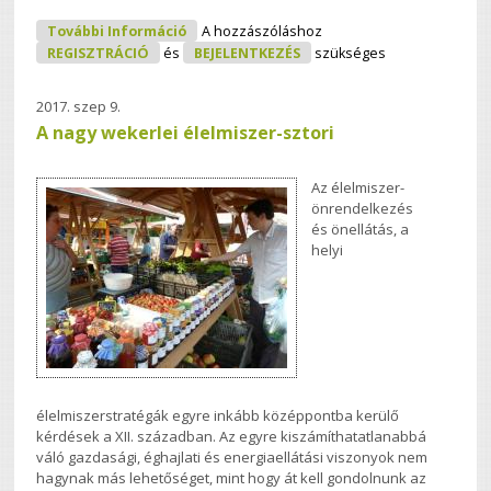
HELYI ÉLELMISZER KISPESTI
További Információ
A hozzászóláshoz
KÖZÖSSÉGEKNEK! – KÉPES BESZÁMOLÓ
REGISZTRÁCIÓ
és
BEJELENTKEZÉS
szükséges
Tartalommal Kapcsolatosan
2017. szep 9.
A nagy wekerlei élelmiszer-sztori
Az élelmiszer-
önrendelkezés
és önellátás, a
helyi
élelmiszerstratégák egyre inkább középpontba kerülő
kérdések a XII. században. Az egyre kiszámíthatatlanabbá
váló gazdasági, éghajlati és energiaellátási viszonyok nem
hagynak más lehetőséget, mint hogy át kell gondolnunk az