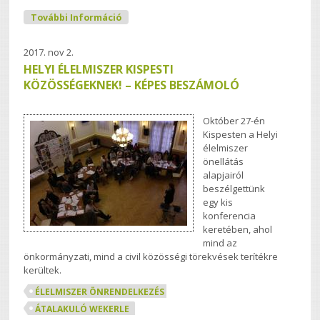
Kispest Átalakulásban Tartalommal
További Információ
Kapcsolatosan
2017. nov 2.
HELYI ÉLELMISZER KISPESTI
KÖZÖSSÉGEKNEK! – KÉPES BESZÁMOLÓ
Október 27-én
Kispesten a Helyi
élelmiszer
önellátás
alapjairól
beszélgettünk
egy kis
konferencia
keretében, ahol
mind az
önkormányzati, mind a civil közösségi törekvések terítékre
kerültek.
ÉLELMISZER ÖNRENDELKEZÉS
ÁTALAKULÓ WEKERLE