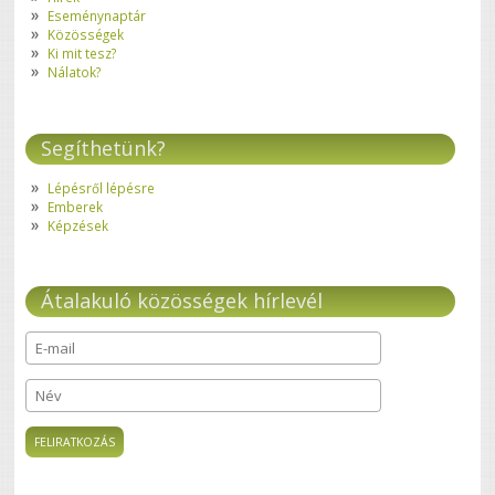
Eseménynaptár
Közösségek
Ki mit tesz?
Nálatok?
Segíthetünk?
Lépésről lépésre
Emberek
Képzések
Átalakuló közösségek hírlevél
E-mail
*
Név