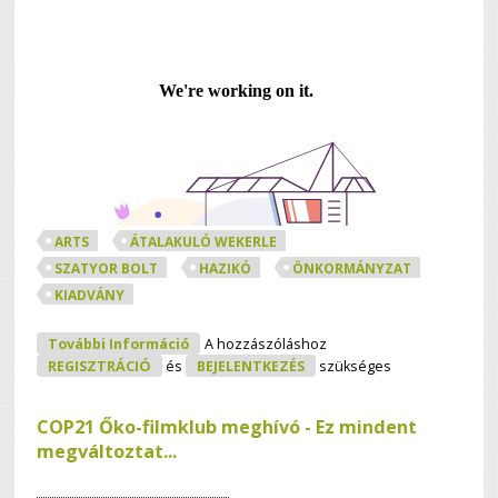
ARTS
ÁTALAKULÓ WEKERLE
SZATYOR BOLT
HAZIKÓ
ÖNKORMÁNYZAT
KIADVÁNY
Úton A Fenntarthatóság Felé.
További Információ
A hozzászóláshoz
Tartalommal Kapcsolatosan
REGISZTRÁCIÓ
és
BEJELENTKEZÉS
szükséges
COP21 Őko-filmklub meghívó - Ez mindent
megváltoztat...