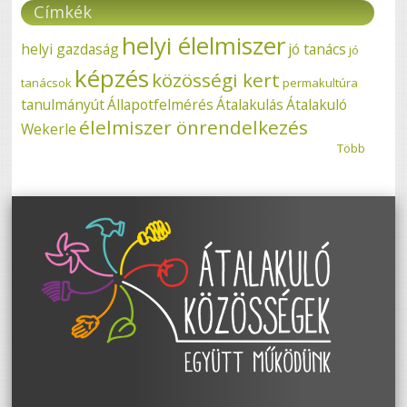
Címkék
helyi élelmiszer
helyi gazdaság
jó tanács
jó
képzés
közösségi kert
tanácsok
permakultúra
tanulmányút
Állapotfelmérés
Átalakulás
Átalakuló
élelmiszer önrendelkezés
Wekerle
Több