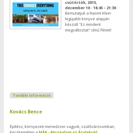
csütörtök, 2015,
december 10 -
18:45
–
21:30
Bemutatjuk a Naomi Klein
legújabb könyve alapján
készült "Ez mindent
megváltoztat" című filmet!
COP21 Őko-Filmklub Meghívó - Ez
További Információ
Mindent Megváltoztat... Tartalommal
Kapcsolatosan
Kovács Bence
Építész, környezeti menedzser vagyok, szülővárosomban,
Kecskeméten a
MÁK - Mozgalom az Átalakuló