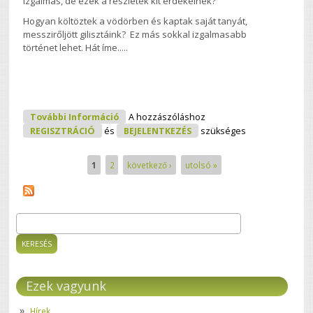
izgalmas, de ezek a részletek kit érdekelnek?
Hogyan költöztek a vödörben és kaptak saját tanyát,
messzirőljött gilisztáink? Ez más sokkal izgalmasabb
történet lehet. Hát íme.....
Műhelymunka, Ahol A Giliszták A
További Információ
A hozzászóláshoz
Főszereplők Tartalommal
REGISZTRÁCIÓ
és
BEJELENTKEZÉS
szükséges
Kapcsolatosan
1
2
következő ›
utolsó »
Oldalak
Keresés
Keresés űrlap
Ezek vagyunk
Hírek