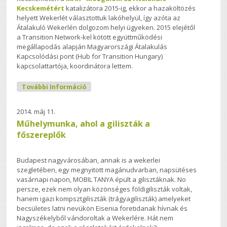
Kecskemétért
katalizátora 2015-ig, ekkor a hazaköltözés
helyett Wekerlét választottuk lakóhelyül, így azóta az
Átalakuló Wekerlén dolgozom helyi ügyeken. 2015 elejétől
a Transition Network-kel kötött együttműködési
megállapodás alapján Magyarországi Átalakulás
Kapcsolódási pont (Hub for Transition Hungary)
kapcsolattartója, koordinátora lettem.
Kovács Bence Tartalommal
További Információ
Kapcsolatosan
2014. máj 11.
Műhelymunka, ahol a giliszták a
főszereplők
Budapest nagyvárosában, annak is a wekerlei
szegletében, egy megnyitott magánudvarban, napsütéses
vasárnapi napon, MOBIL TANYA épült a gilisztáknak. No
persze, ezek nem olyan közönséges földigiliszták voltak,
hanem igazi kompsztgiliszták (trágyagiliszták) amelyeket
becsületes latni nevükön Eisenia foretidanak hívnak és
Nagyszékelyből vándoroltak a Wekerlére. Hát nem