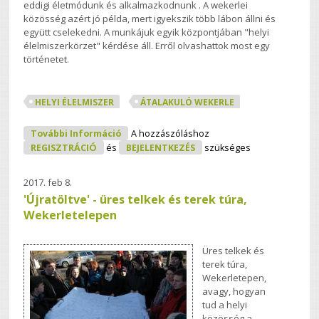
eddigi életmódunk és alkalmazkodnunk . A wekerlei
közösség azért jó példa, mert igyekszik több lábon állni és
együtt cselekedni. A munkájuk egyik központjában "helyi
élelmiszerkörzet" kérdése áll. Erről olvashattok most egy
történetet.
HELYI ÉLELMISZER
ÁTALAKULÓ WEKERLE
A Nagy Wekerlei Élelmiszer-Sztori
További Információ
A hozzászóláshoz
Tartalommal Kapcsolatosan
REGISZTRÁCIÓ
és
BEJELENTKEZÉS
szükséges
2017. feb 8.
'Újratöltve' - üres telkek és terek túra,
Wekerletelepen
Üres telkek és
terek túra,
Wekerletepen,
avagy, hogyan
tud a helyi
közösség a