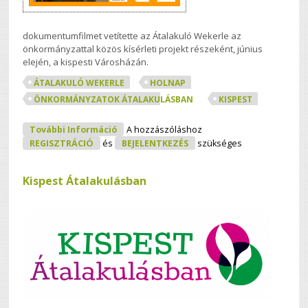
dokumentumfilmet vetítette az Átalakuló Wekerle az
önkormányzattal közös kísérleti projekt részeként, június
elején, a kispesti Városházán.
ÁTALAKULÓ WEKERLE
HOLNAP
ÖNKORMÁNYZATOK ÁTALAKULÁSBAN
KISPEST
A Holnap Vetítésével Indult Kispesten
További Információ
A hozzászóláshoz
Az Önkormányzatok Átalakulásban
REGISZTRÁCIÓ
és
BEJELENTKEZÉS
szükséges
Projektünk Tartalommal Kapcsolatosan
Kispest Átalakulásban