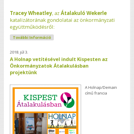
Tracey Wheatley
, az
Átalakuló Wekerle
katalizátorának gondolatai az önkormányzati
együttműködésről:
Kispest Átalakulásban - Civil Gondolatok
További Információ
Tartalommal Kapcsolatosan
2018. júl 3.
A Holnap vetítésével indult Kispesten az
Önkormányzatok Átalakulásban
projektünk
A Holnap/Demain
című francia