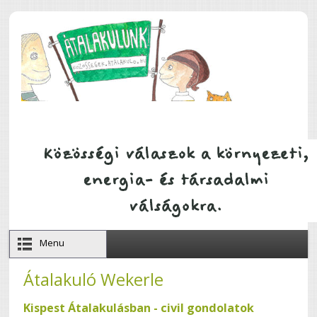
Ugrás a tartalomra
Menu
Átalakuló Wekerle
Kispest Átalakulásban - civil gondolatok