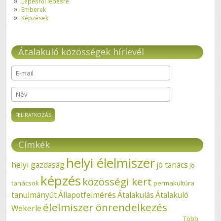
Lépésről lépésre
Emberek
Képzések
Átalakuló közösségek hírlevél
E-mail
*
Név
Címkék
helyi élelmiszer
helyi gazdaság
jó tanács
jó
képzés
közösségi kert
tanácsok
permakultúra
tanulmányút
Állapotfelmérés
Átalakulás
Átalakuló
élelmiszer önrendelkezés
Wekerle
Több