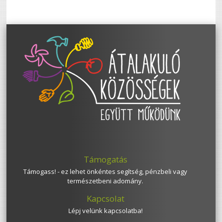
Támogatás
Támogass! - ez lehet önkéntes segítség, pénzbeli vagy
természetbeni adomány.
Kapcsolat
Lépj velünk kapcsolatba!