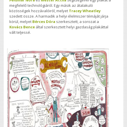
Feldmár Nóra
és
Mester Attila
segítségével egy plakát a
megfelelő technológiáról. Egy másik az átalakuló
közösségek hozzávalóiról, melyet
Tracey Wheatley
szedett össze. A harmadik a helyi élelmiszer témáját járja
körül, melyet
Bérces Dóra
szerkesztett, a sorozat a
Kovács Bence
által szerkesztett helyi gazdaság plakáttal
vált teljessé.