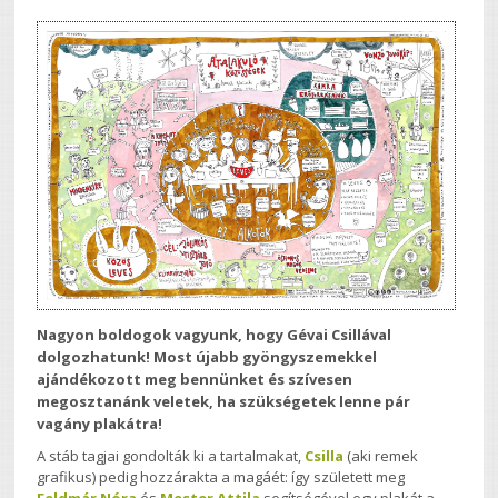
Nagyon boldogok vagyunk, hogy Gévai Csillával
dolgozhatunk! Most újabb gyöngyszemekkel
ajándékozott meg bennünket és szívesen
megosztanánk veletek, ha szükségetek lenne pár
vagány plakátra!
A stáb tagjai gondolták ki a tartalmakat,
Csilla
(aki remek
grafikus) pedig hozzárakta a magáét: így született meg