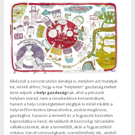
Elkészült a sorozat utolsó darabja is, melyben azt mutatjuk
be, mi kell ahhoz, hogy a mai "helytelen" gazdaság mellett
teret adjunk a
helyi gazdaság
nak, ahol a pénzünk
helyben marad, nem a növekedésre koncentrálunk,
hanem a helyi szükségleteket elégítjük ki minél inkább a
helyi erőforrásokra támaszkodva, azokat megőrizve,
gazdagítva. A piacon a termelő és a fogyasztó közvetlen
kapcsolatba is kerül, de találunk itt közösségi, társadalmi
vállalkozásokat, akár a termelőtől, akár a fogyasztóktól
indulva. Van itt szívességbank, szerelőműhely stb., amiből