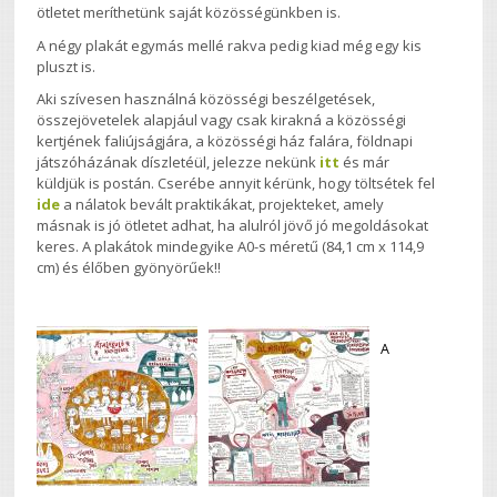
ötletet meríthetünk saját közösségünkben is.
A négy plakát egymás mellé rakva pedig kiad még egy kis
pluszt is.
Aki szívesen használná közösségi beszélgetések,
összejövetelek alapjául vagy csak kirakná a közösségi
kertjének faliújságjára, a közösségi ház falára, földnapi
játszóházának díszletéül, jelezze nekünk
itt
és már
küldjük is postán. Cserébe annyit kérünk, hogy töltsétek fel
ide
a nálatok bevált praktikákat, projekteket, amely
másnak is jó ötletet adhat, ha alulról jövő jó megoldásokat
keres. A plakátok mindegyike A0-s méretű (84,1 cm x 114,9
cm) és élőben gyönyörűek!!
A