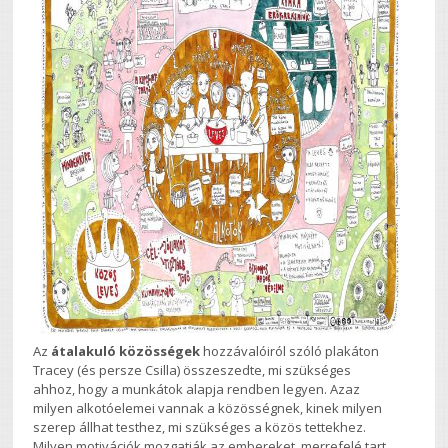
Az
átalakuló közösségek
hozzávalóiról szóló plakáton
Tracey (és persze Csilla) összeszedte, mi szükséges
ahhoz, hogy a munkátok alapja rendben legyen. Azaz
milyen alkotóelemei vannak a közösségnek, kinek milyen
szerep állhat testhez, mi szükséges a közös tettekhez.
Milyen motivációk mozgatják az embereket, merrefelé tart