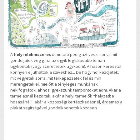
A
helyi élelmiszeres
útmutató pedig azt veszi sorra, mit
gondoljatok végig, ha az egyik leghálásabb témán
ügyködtök (vagy szeretnétek ügyködni). A hason keresztül
könnyen eljuthattok a szívekhez... De hogy hol kezdjétek,
mit vegyetek sorra, mit térképezzetek fel és min
merengjetek el, mielőtt a tényleges munkának
nekifognátok, ahhoz igyekszünk támpontokat adni. Akár a
termelésnél kezditek, akár a helyi termelők "helyzetbe
hozásánál", akár a közösségi kertészkedésnél, érdemes a
plakát segítségével gondolkodnotok közösen.