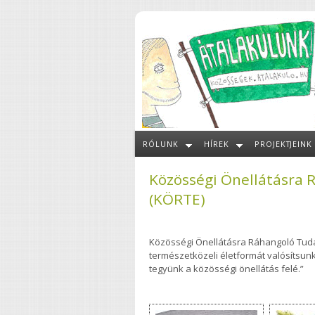
Ugrás a tartalomra
RÓLUNK
HÍREK
PROJEKTJEINK
Közösségi Önellátásra
(KÖRTE)
Közösségi Önellátásra Ráhangoló Tud
természetközeli életformát valósítsun
tegyünk a közösségi önellátás felé.”