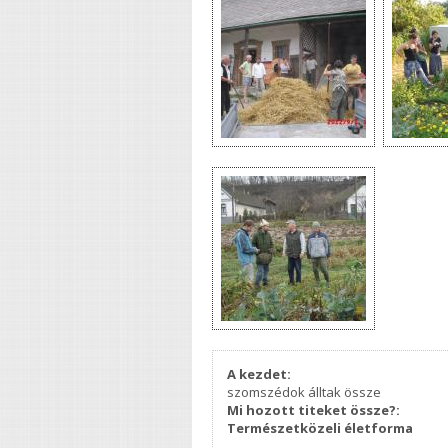
A kezdet:
szomszédok álltak össze
Mi hozott titeket össze?:
Természetközeli életforma