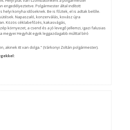
eit. Helyi piac van szombatonként a polgármester
n engedélyeztetve. Polgármester által indított
elyi konyha időseknek. Be is főztek, el is adtak belőle.
ütések. Napaszaló, konzerválás, kovász újra
van. Közös céklabefőzés, kakasvágás,
p környezet, a csend és a jó levegő jellemzi, igazi falusias
lna megyei Hegyhát egyik leggazdagabb múlttal bíró
n, akinek itt van dolga." (Várkonyi Zoltán polgármester).
égekkel: