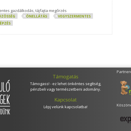
entes gazdálkodás, tájfajta megőrzés
ÖZÖSSÉG
ÖNELLÁTÁS
VEGYSZERMENTES
ÉPZÉS
Partner
Támogatás
Támogass! - ez lehet önkéntes segítség,
pénzbeli vagy természetbeni adomány.
Kapcsolat
Köszöne
Lépj velünk kapcsolatba!