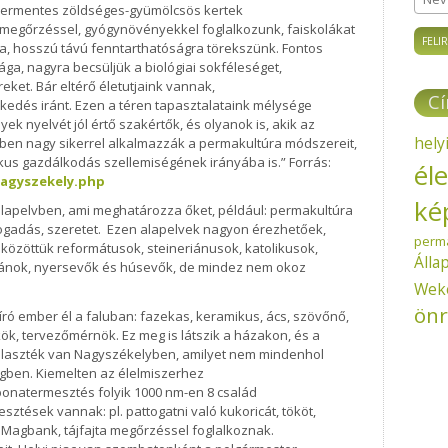
Név
zermentes zöldséges-gyümölcsös kertek
a megőrzéssel, gyógynövényekkel foglalkozunk, faiskolákat
a, hosszú távú fenntarthatóságra törekszünk. Fontos
sága, nagyra becsüljük a biológiai sokféleséget,
ket. Bár eltérő életutjaink vannak,
C
edés iránt. Ezen a téren tapasztalataink mélysége
k nyelvét jól értő szakértők, és olyanok is, akik az
hely
bben nagy sikerrel alkalmazzák a permakultúra módszereit,
kus gazdálkodás szellemiségének irányába is.” Forrás:
él
nagyszekely.php
ké
lapelvben, ami meghatározza őket, például: permakultúra
elfogadás, szeretet. Ezen alapelvek nagyon érezhetőek,
perm
közöttük reformátusok, steineriánusok, katolikusok,
Álla
vegánok, nyersevők és húsevők, de mindez nem okoz
Wek
önr
ró ember él a faluban: fazekas, keramikus, ács, szövőnő,
k, tervezőmérnök. Ez meg is látszik a házakon, és a
aszték van Nagyszékelyben, amilyet nem mindenhol
égben. Kiemelten az élelmiszerhez
natermesztés folyik 1000 nm-en 8 család
tések vannak: pl. pattogatni való kukoricát, tököt,
Magbank, tájfajta megőrzéssel foglalkoznak.