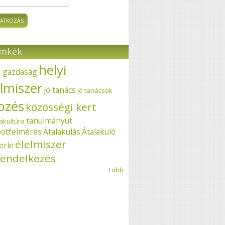
ímkék
helyi
i gazdaság
elmiszer
jó tanács
jó tanácsok
pzés
közösségi kert
tanulmányút
akultúra
potfelmérés
Átalakulás
Átalakuló
élelmiszer
erle
endelkezés
Több