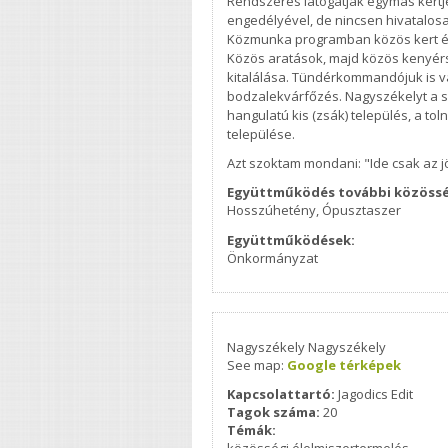
Rendszeres látogatják egymás kertj
engedélyével, de nincsen hivatalosa
Közmunka programban közös kert és h
Közös aratások, majd közös kenyérs
kitalálása. Tündérkommandójuk is 
bodzalekvárfőzés. Nagyszékelyt a szé
hangulatú kis (zsák) település, a to
települése.
Azt szoktam mondani: "Ide csak az jö
Együttműködés további közöss
Hosszúhetény, Ópusztaszer
Együttműködések:
Önkormányzat
Nagyszékely
Nagyszékely
See map:
Google térképek
Kapcsolattartó:
Jagodics Edit
Tagok száma:
20
Témák:
közösségi élelmiszertermelés