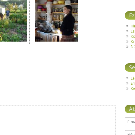
Ez
Hí
Es
Kö
Ki
Ná
Se
Lé
E
Ké
Át
E-ma