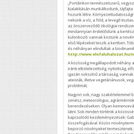
„Portáinkon természetszerű, vegys
kialakításán munkálkodunk, tájfajt
hozunk létre. Környezettudatosságr
nekünk a víz, a föld, a levegő tiszta
az önszerveződő ökológiai rendszere
mindannyian érdeklődünk a kertészk
különböző: vannak köztünk a növénye
első lépéseket teszik a kertben. Tö
és néhányan elindultak a biodinami
http://www.elofaluhalozat.hu/
A közösség megállapodott néhány a
iránti elkötelezettség, nyitottság, 
igazán sokszínű a társaság, vannak 
ateisták, illetve vegetáriánusok, 
problémát.
Nagyon sok, nagy szakértelemmel bí
zenész, meteorológus, agrármérnökö
berendezéseken. Olyan kemencevál
látni. Sok minden történik a közöss
kapcsolódó kezdeményezések: Gabo
összefogásával. Közös növénytermesz
beporzó növényeket termesztenek. 