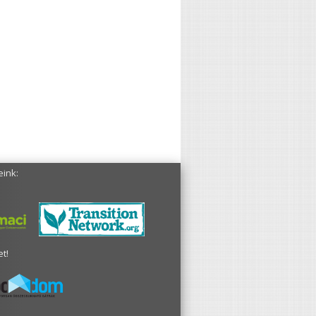
eink:
t!