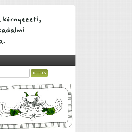
ÁTALAKULÓ KÖZÖSSÉGEK
sés
resés űrlap