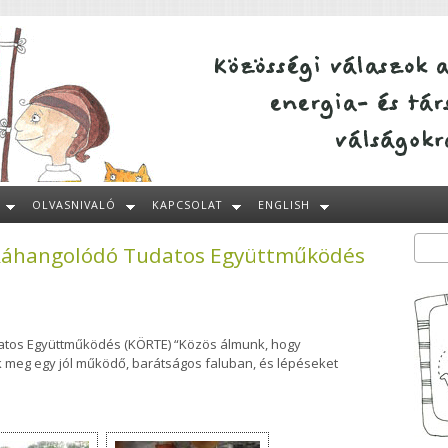
OLVASNIVALÓ
KAPCSOLAT
ENGLISH
 Ráhangolódó Tudatos Együttműködés
Kere
Ke
atos Együttműködés (KÖRTE) “Közös álmunk, hogy
k meg egy jól működő, barátságos faluban, és lépéseket