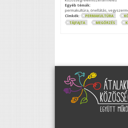
Egyéb témák:
permakultúra, önellátás, vegyszerm
Címkék:
PERMAKULTÚRA
K
TÁJFAJTA
MEGŐRZÉS
K