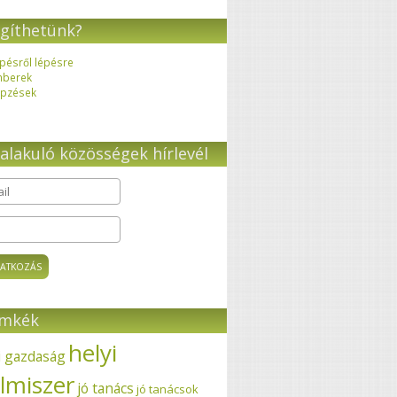
gíthetünk?
pésről lépésre
mberek
pzések
alakuló közösségek hírlevél
il
*
ímkék
helyi
i gazdaság
elmiszer
jó tanács
jó tanácsok