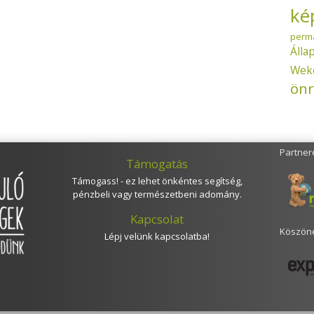
ké
perm
Álla
Wek
önr
Partner
Támogatás
Támogass! - ez lehet önkéntes segítség,
pénzbeli vagy természetbeni adomány.
Kapcsolat
Köszöne
Lépj velünk kapcsolatba!