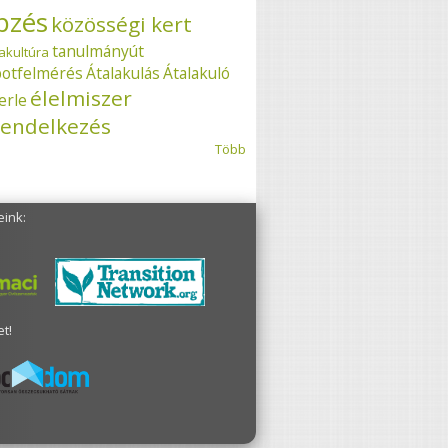
pzés
közösségi kert
tanulmányút
akultúra
potfelmérés
Átalakulás
Átalakuló
élelmiszer
erle
endelkezés
Több
eink:
t!