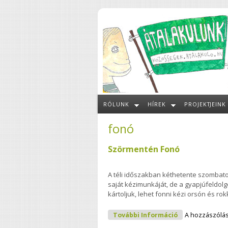
Ugrás a tartalomra
RÓLUNK
HÍREK
PROJEKTJEINK
fonó
Szörmentén Fonó
A téli időszakban kéthetente szombat
saját kézimunkáját, de a gyapjúfeldolg
kártoljuk, lehet fonni kézi orsón és ro
Szörmentén Fo
További Információ
A hozzászólá