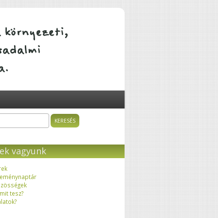
ÁTALAKULÓ KÖZÖSSÉGEK
sés
resés űrlap
ek vagyunk
rek
eménynaptár
zösségek
 mit tesz?
latok?