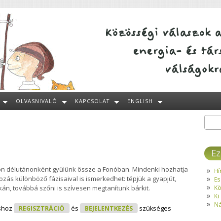
OLVASNIVALÓ
KAPCSOLAT
ENGLISH
Kere
Ke
Ez
on délutánonként gyűlünk össze a Fonóban. Mindenki hozhatja
Hí
ozás különböző fázisaival is ismerkedhet: tépjük a gyapjút,
Es
Kö
kkán, továbbá szőni is szívesen megtanítunk bárkit.
Ki
Ná
nó Tartalommal Kapcsolatosan
shoz
REGISZTRÁCIÓ
és
BEJELENTKEZÉS
szükséges