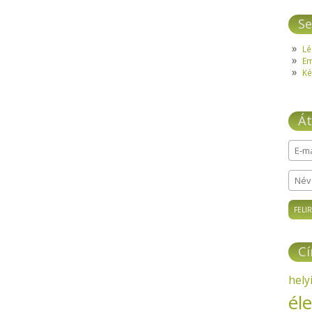
Se
Lé
E
Ké
Át
E-ma
Név
C
hely
él