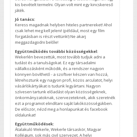
kis bevételt termelni. Olyan volt mint egy kincskereső
játék.
Jó tanács:
Keress magadnak helyben hiteles partnereket! Ahol
csak lehet meg kell jeleni! (például, most egy film
forgatásban is részt vettünk!) Ne akarj
meggazdagodni belőle!
Együttműködés további közösségekkel:
Wekerlén bevezettük, most tovább tudjuk adni a
tudást és a tanulságokat. Ez egy társadalmi
vállalkozásként működik, és a rendszer nagyon
könnyen bövíthető - a szoftver készen van hozzá,
létrehoztunk egy nagyon profi, közös arculatot, helyi
vásárlókártyákat is tudunk legyártani. Nagyon
szívesen tartunk előadást olyan közösségeknek,
önkormányzatoknak, szervezeteknek, akik szeretnék
ezt a programot elindítani saját lakóközösségükben.
De először, nézd meg a honlapunkat és facebook
oldalunkat!
Együttműködések:
Átalakuló Wekerle, Wekerle társaskör, Magyar
Kollégium, sok más civil szervezet. A helyi