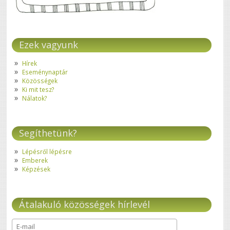
Ezek vagyunk
Hírek
Eseménynaptár
Közösségek
Ki mit tesz?
Nálatok?
Segíthetünk?
Lépésről lépésre
Emberek
Képzések
Átalakuló közösségek hírlevél
E-mail
*