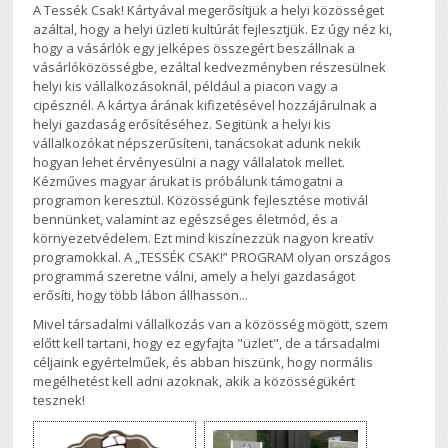
A Tessék Csak! Kártyával megerősítjük a helyi közösséget
azáltal, hogy a helyi üzleti kultúrát fejlesztjük. Ez úgy néz ki,
hogy a vásárlók egy jelképes összegért beszállnak a
vásárlóközösségbe, ezáltal kedvezményben részesülnek
helyi kis vállalkozásoknál, például a piacon vagy a
cipésznél. A kártya árának kifizetésével hozzájárulnak a
helyi gazdaság erősítéséhez. Segitünk a helyi kis
vállalkozókat népszerűsíteni, tanácsokat adunk nekik
hogyan lehet érvényesülni a nagy vállalatok mellet.
Kézműves magyar árukat is próbálunk támogatni a
programon keresztül. Közösségünk fejlesztése motivál
bennünket, valamint az egészséges életmód, és a
környezetvédelem. Ezt mind kiszínezzük nagyon kreatív
programokkal. A „TESSÉK CSAK!” PROGRAM olyan országos
programmá szeretne válni, amely a helyi gazdaságot
erősíti, hogy több lábon állhasson...
Mivel társadalmi vállalkozás van a közösség mögött, szem
előtt kell tartani, hogy ez egyfajta "üzlet", de a társadalmi
céljaink egyértelműek, és abban hiszünk, hogy normális
megélhetést kell adni azoknak, akik a közösségükért
tesznek!