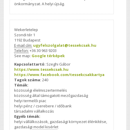
önkormányzat. A helyi újság.
Wekerletelep
Szondi tér 1
1192
Budapest
E-mail cím:
ugyfelszolgalat@tessekcsak.hu
Telefon:
+36 30 963 9203
See map:
Google térképek
Kapcsolattartó:
Szeghi Gábor
https://www.tessekcsak.hu
https://www.facebook.com/tessekcsakkartya
Tagok száma:
240
Témák:
közösségi élelmiszertermelés
közösség által támogatott mezőgazdaság
helyi termelői piac
helyi pénz / cserebere / időbank
társadalmi vállalkozás
Egyéb témák:
helyi vállálkozások, gazdasági környezet élénkítése,
gazdasági model kisérlet