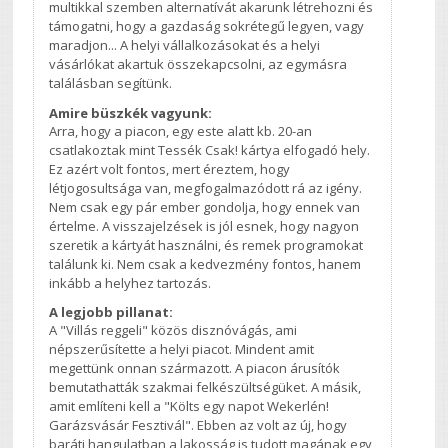
multikkal szemben alternatívát akarunk létrehozni és
támogatni, hogy a gazdaság sokrétegű legyen, vagy
maradjon... A helyi vállalkozásokat és a helyi
vásárlókat akartuk összekapcsolni, az egymásra
találásban segítünk.
Amire büszkék vagyunk:
Arra, hogy a piacon, egy este alatt kb. 20-an
csatlakoztak mint Tessék Csak! kártya elfogadó hely.
Ez azért volt fontos, mert éreztem, hogy
létjogosultsága van, megfogalmazódott rá az igény.
Nem csak egy pár ember gondolja, hogy ennek van
értelme. A visszajelzések is jól esnek, hogy nagyon
szeretik a kártyát használni, és remek programokat
találunk ki. Nem csak a kedvezmény fontos, hanem
inkább a helyhez tartozás.
A legjobb pillanat:
A "Villás reggeli" közös disznóvágás, ami
népszerűsítette a helyi piacot. Mindent amit
megettünk onnan származott. A piacon árusítók
bemutathatták szakmai felkészültségüket. A másik,
amit említeni kell a "Költs egy napot Wekerlén!
Garázsvásár Fesztivál". Ebben az volt az új, hogy
baráti hangulatban a lakosság is tudott magának egy