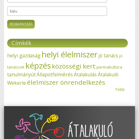
Név
Címkék
helyi élelmiszer
helyi gazdaság
jó tanács
jó
képzés
közösségi kert
tanácsok
permakultúra
tanulmányút
Állapotfelmérés
Átalakulás
Átalakuló
élelmiszer önrendelkezés
Wekerle
Több