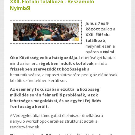
XXII. Élőfalu találkozó - Beszámoló
Nyimből
Július 7 és 9
között
zajlott a
XXII. Élőfalu
találkozó
,
melynek ezen a
nyáron a
Nyimi
Öko Közösség volt a házigazdája.
Lehetőséget kaptak
mind az ismert,
régebben indult ökofalvak
, mind a
frissebben szerveződött közösségek
a
bemutatkozásra, a tapasztalatcserére pedig az előadások
közötti szünetekben került sor.
Az esemény fókuszában ezúttal a közösségi
működés során felmerülő problémák, azok
lehetséges megoldásai, és az egyéni fejlődés
fontossága került.
A Védegylet által támogatott élelmiszer önellátásra
irányuló workshopok értékes struktúrát adtak a
rendezvénynek.