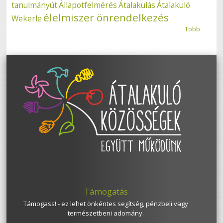
tanulmányút
Állapotfelmérés
Átalakulás
Átalakuló
élelmiszer önrendelkezés
Wekerle
Több
Támogatás
Támogass! - ez lehet önkéntes segítség, pénzbeli vagy
természetbeni adomány.