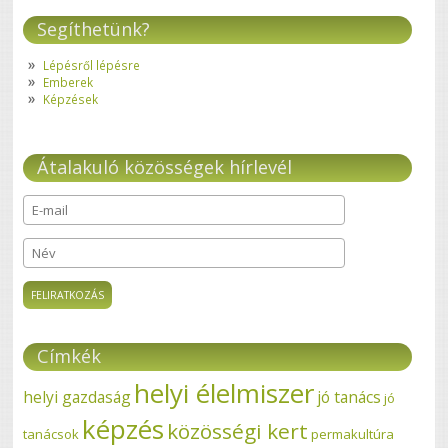
Segíthetünk?
Lépésről lépésre
Emberek
Képzések
Átalakuló közösségek hírlevél
E-mail
*
Név
Címkék
helyi élelmiszer
helyi gazdaság
jó tanács
jó
képzés
közösségi kert
tanácsok
permakultúra