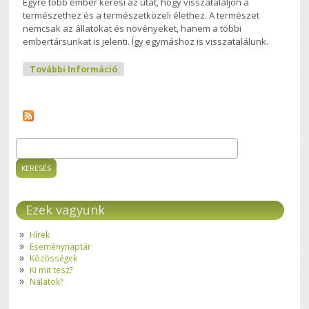
Egyre több ember keresi az utat, hogy visszataláljon a
természethez és a természetközeli élethez. A természet
nemcsak az állatokat és növényeket, hanem a többi
embertársunkat is jelenti. Így egymáshoz is visszatalálunk.
XXII. Nyári Élőfalu Találkozó
További Információ
Tartalommal Kapcsolatosan
Keresés
Keresés űrlap
Ezek vagyunk
Hírek
Eseménynaptár
Közösségek
Ki mit tesz?
Nálatok?