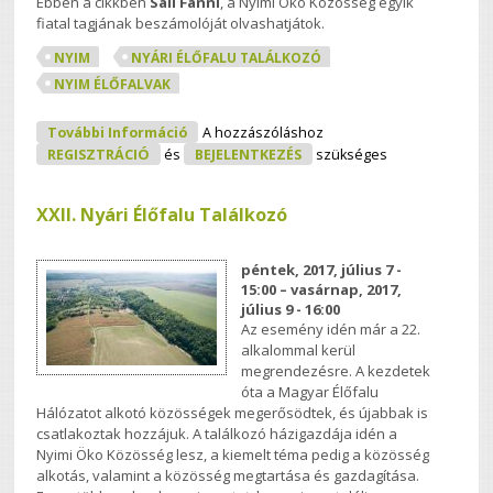
Ebben a cikkben
Sall Fanni
, a Nyimi Öko Közösség egyik
fiatal tagjának beszámolóját olvashatjátok.
NYIM
NYÁRI ÉLŐFALU TALÁLKOZÓ
NYIM ÉLŐFALVAK
XXII. Élőfalu Találkozó - Beszámoló
További Információ
A hozzászóláshoz
Nyimből Tartalommal Kapcsolatosan
REGISZTRÁCIÓ
és
BEJELENTKEZÉS
szükséges
XXII. Nyári Élőfalu Találkozó
péntek, 2017, július 7 -
15:00
–
vasárnap, 2017,
július 9 - 16:00
Az esemény idén már a 22.
alkalommal kerül
megrendezésre. A kezdetek
óta a Magyar Élőfalu
Hálózatot alkotó közösségek megerősödtek, és újabbak is
csatlakoztak hozzájuk. A találkozó házigazdája idén a
Nyimi Öko Közösség lesz, a kiemelt téma pedig a közösség
alkotás, valamint a közösség megtartása és gazdagítása.