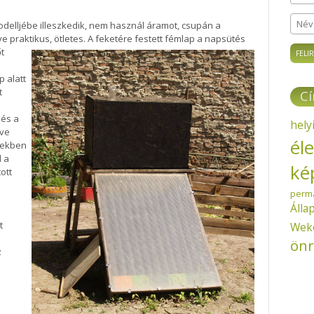
odelljébe illeszkedik, nem használ áramot, csupán a
Név
 praktikus, ötletes.
A feketére festett fémlap a napsütés
őt
p alatt
t
C
 és a
hely
tve
él
övekben
l a
ké
ott
perm
Álla
t
Wek
önr
z
á.