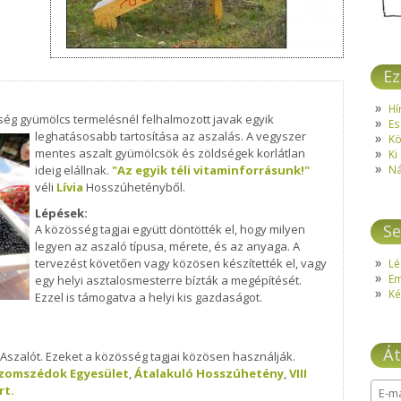
Ez
Hí
ség gyümölcs termelésnél felhalmozott javak egyik
Es
leghatásosabb tartosítása az aszalás.
A vegyszer
Kö
mentes aszalt gyümölcsök és zöldségek korlátlan
Ki
ideig elállnak.
"Az egyik téli vitaminforrásunk!"
Ná
véli
Lívia
Hosszúhetényből.
Lépések:
Se
A közösség tagjai együtt döntötték el, hogy milyen
legyen az aszaló típusa, mérete, és az anyaga. A
tervezést követően vagy közösen készítették el, vagy
Lé
E
egy helyi asztalosmesterre bízták a megépítését.
Ké
Ezzel is támogatva a helyi kis gazdaságot.
Át
 Aszalót. Ezeket a közösség tagjai közösen használják.
szomszédok Egyesület
,
Átalakuló Hosszúhetény
,
VIII
rt.
E-ma