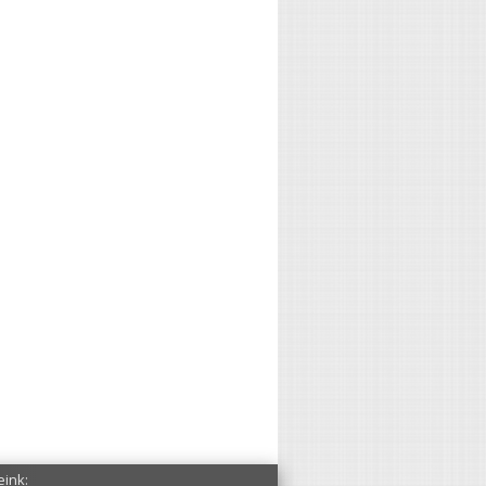
eink: