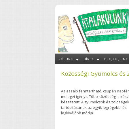
Ugrás a tartalomra
RÓLUNK
HÍREK
PROJEKTJEINK
Közösségi Gyümölcs és 
Az aszaló fenntartható, csupán napfén
meleget igényli. Több közösség is készí
készítetett. A gyümölcsök és zöldsége
tartósításának az egyik legrégebbi és
legkíválóbb módja.