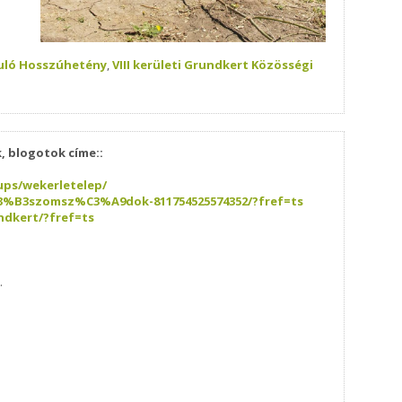
uló Hosszúhetény
,
VIII kerületi Grundkert Közösségi
, blogotok címe::
ps/wekerletelep/
3%B3szomsz%C3%A9dok-811754525574352/?fref=ts
dkert/?fref=ts
.