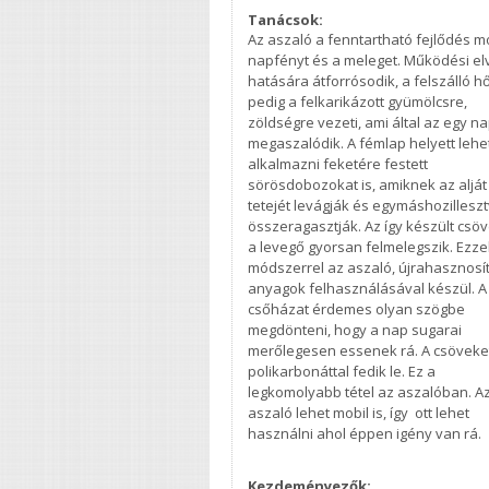
Tanácsok:
Az aszaló a fenntartható fejlődés m
napfényt és a meleget. Működési elve
hatására átforrósodik, a felszálló h
pedig a felkarikázott gyümölcsre,
zöldségre vezeti, ami által az egy na
megaszalódik. A fémlap helyett lehe
alkalmazni feketére festett
sörösdobozokat is, amiknek az alját
tetejét levágják és egymáshozillesz
összeragasztják. Az így készült cs
a levegő gyorsan felmelegszik. Ezze
módszerrel az aszaló, újrahasznosít
anyagok felhasználásával készül. A
csőházat érdemes olyan szögbe
megdönteni, hogy a nap sugarai
merőlegesen essenek rá. A csöveke
polikarbonáttal fedik le. Ez a
legkomolyabb tétel az aszalóban. A
aszaló lehet mobil is, így ott lehet
használni ahol éppen igény van r
Kezdeményezők: