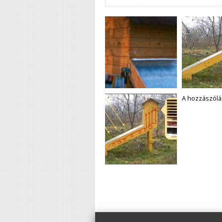
A hozzászól