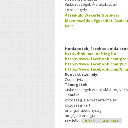
Kisközösségek Átalakulásban
közösségek:
Átalakuló Wekerle
,
Soroksári
Jószomszédok Egyesület
,
Átalak
kert.
Honlapotok, facebook oldalatok
http://hhklimakor.blog.hu/
https://www.facebook.com/grou
https://www.facebook.com/J%C
https://www.facebook.com/Grun
Kontakt személy:
Zseni Lívia
Támogatók:
Kisközösségek Átalakulásban, NCTA
Témák:
közösségi élelmiszertermelés
közösségi kert
energiahatékonyság
megújuló energia
Címkék:
KÖZÖSSÉGI ASZALÓ