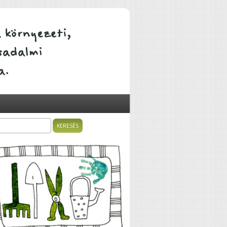
ÁTALAKULÓ KÖZÖSSÉGEK
sés
resés űrlap