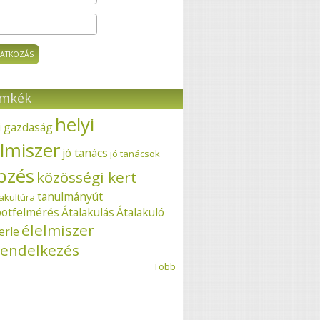
ímkék
helyi
i gazdaság
elmiszer
jó tanács
jó tanácsok
pzés
közösségi kert
tanulmányút
akultúra
potfelmérés
Átalakulás
Átalakuló
élelmiszer
erle
endelkezés
Több