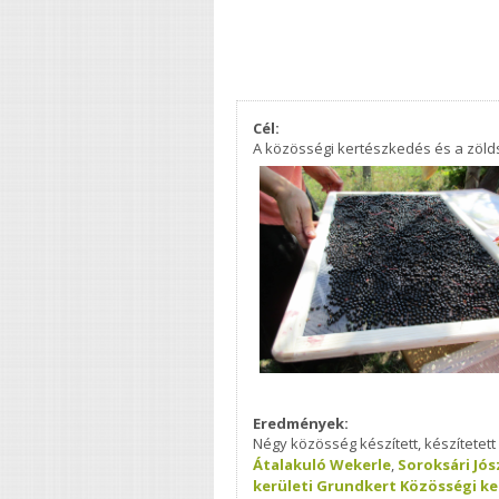
Cél:
A közösségi kertészkedés és a zöld
Eredmények:
Négy közösség készített, készítetett
Átalakuló Wekerle
,
Soroksári Jó
kerületi Grundkert Közösségi ke