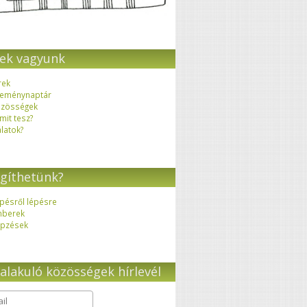
ek vagyunk
rek
eménynaptár
zösségek
 mit tesz?
latok?
gíthetünk?
pésről lépésre
mberek
pzések
alakuló közösségek hírlevél
il
*