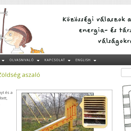
OLVASNIVALÓ
KAPCSOLAT
ENGLISH
Zöldség aszaló
Kere
Ke
yt és a
tett,
k